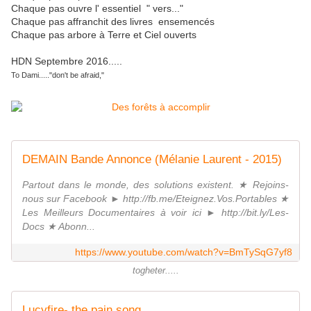
Chaque pas ouvre l' essentiel " vers..."
Chaque pas affranchit des livres ensemencés
Chaque pas arbore à Terre et Ciel ouverts
HDN Septembre 2016.....
To Dami....."don't be afraid,"
DEMAIN Bande Annonce (Mélanie Laurent - 2015)
Partout dans le monde, des solutions existent. ★ Rejoins-
nous sur Facebook ► http://fb.me/Eteignez.Vos.Portables ★
Les Meilleurs Documentaires à voir ici ► http://bit.ly/Les-
Docs ★ Abonn...
https://www.youtube.com/watch?v=BmTySqG7yf8
togheter.....
Lucyfire- the pain song