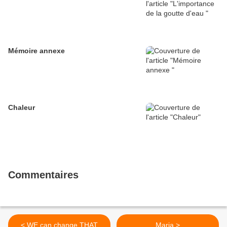
Mémoire annexe
Chaleur
Commentaires
< WE can change THAT
Maria >