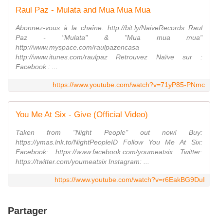
Raul Paz - Mulata and Mua Mua Mua
Abonnez-vous à la chaîne: http://bit.ly/NaiveRecords Raul
Paz - "Mulata" & "Mua mua mua"
http://www.myspace.com/raulpazencasa
http://www.itunes.com/raulpaz Retrouvez Naïve sur :
Facebook : ...
https://www.youtube.com/watch?v=71yP85-PNmc
You Me At Six - Give (Official Video)
Taken from "Night People" out now! Buy:
https://ymas.lnk.to/NightPeopleID Follow You Me At Six:
Facebook: https://www.facebook.com/youmeatsix Twitter:
https://twitter.com/youmeatsix Instagram: ...
https://www.youtube.com/watch?v=r6EakBG9DuI
Partager