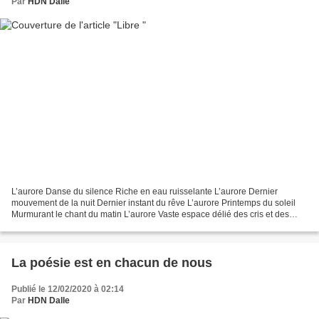
Par
HDN Dalle
L’aurore Danse du silence Riche en eau ruisselante L’aurore Dernier
mouvement de la nuit Dernier instant du rêve L’aurore Printemps du soleil
Murmurant le chant du matin L’aurore Vaste espace délié des cris et des
larmes Où viennent s’abreuver les mots...
La poésie est en chacun de nous
Publié le 12/02/2020 à 02:14
Par
HDN Dalle