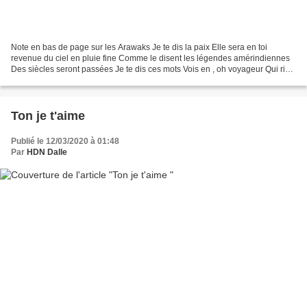
Note en bas de page sur les Arawaks Je te dis la paix Elle sera en toi
revenue du ciel en pluie fine Comme le disent les légendes amérindiennes
Des siècles seront passées Je te dis ces mots Vois en , oh voyageur Qui rien
ne savais sous ce ciel immense...
Ton je t'aime
Publié le 12/03/2020 à 01:48
Par
HDN Dalle