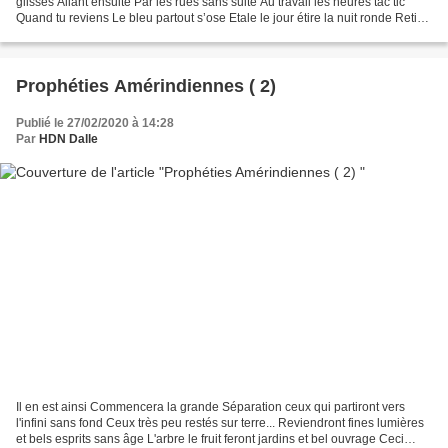
glisses Allant ensuite Par les rues sans suite Au travail les heures tac tic
Quand tu reviens Le bleu partout s’ose Etale le jour étire la nuit ronde Retire
des heures aiguilles et piques...
Prophéties Amérindiennes ( 2)
Publié le 27/02/2020 à 14:28
Par
HDN Dalle
Il en est ainsi Commencera la grande Séparation ceux qui partiront vers
l'infini sans fond Ceux très peu restés sur terre... Reviendront fines lumières
et bels esprits sans âge L'arbre le fruit feront jardins et bel ouvrage Ceci