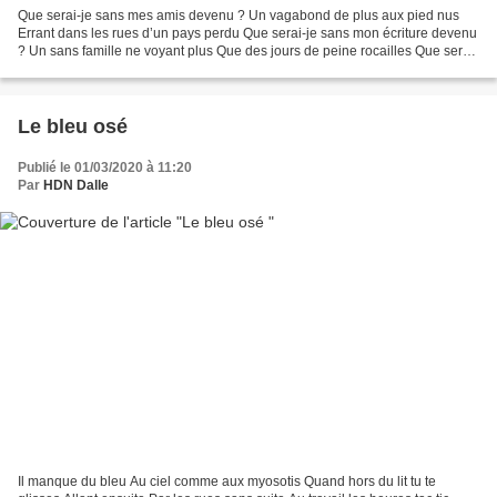
Que serai-je sans mes amis devenu ? Un vagabond de plus aux pied nus
Errant dans les rues d’un pays perdu Que serai-je sans mon écriture devenu
? Un sans famille ne voyant plus Que des jours de peine rocailles Que serai-
je sans mes voyages devenu ? Un...
Le bleu osé
Publié le 01/03/2020 à 11:20
Par
HDN Dalle
Il manque du bleu Au ciel comme aux myosotis Quand hors du lit tu te