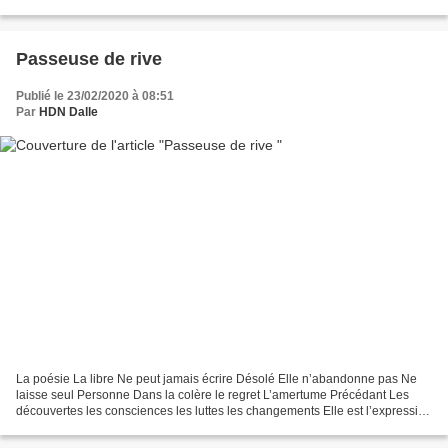
jusqu'à la fin des temps...
Passeuse de rive
Publié le 23/02/2020 à 08:51
Par
HDN Dalle
La poésie La libre Ne peut jamais écrire Désolé Elle n’abandonne pas Ne
laisse seul Personne Dans la colère le regret L’amertume Précédant Les
découvertes les consciences les luttes les changements Elle est l’expression
De la Liberté Ouvrant des espaces...