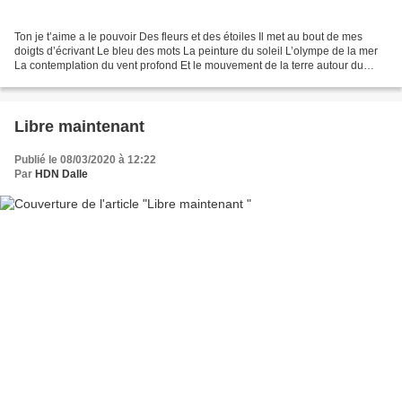
Ton je t’aime a le pouvoir Des fleurs et des étoiles Il met au bout de mes
doigts d’écrivant Le bleu des mots La peinture du soleil L’olympe de la mer
La contemplation du vent profond Et le mouvement de la terre autour du
soleil S'élève de ma peau le...
Libre maintenant
Publié le 08/03/2020 à 12:22
Par
HDN Dalle