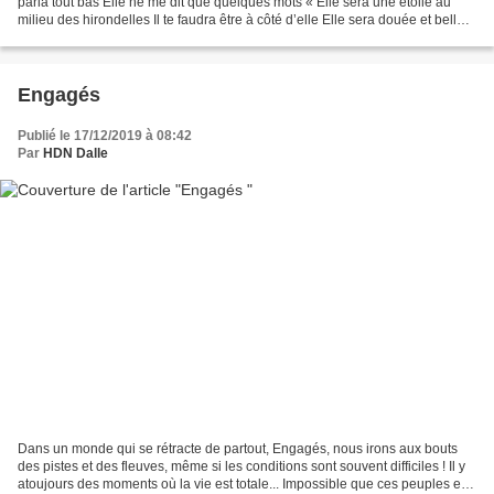
parla tout bas Elle ne me dit que quelques mots « Elle sera une étoile au
milieu des hirondelles Il te faudra être à côté d’elle Elle sera douée et belle
Elle te ressemblera...
Engagés
Publié le 17/12/2019 à 08:42
Par
HDN Dalle
Dans un monde qui se rétracte de partout, Engagés, nous irons aux bouts
des pistes et des fleuves, même si les conditions sont souvent difficiles ! Il y
atoujours des moments où la vie est totale... Impossible que ces peuples et