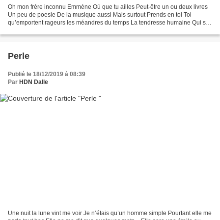
Oh mon frère inconnu Emmène Où que tu ailles Peut-être un ou deux livres
Un peu de poesie De la musique aussi Mais surtout Prends en toi Toi
qu’emportent rageurs les méandres du temps La tendresse humaine Qui sur
nulle étoile est Là où elle apparait La...
Perle
Publié le 18/12/2019 à 08:39
Par
HDN Dalle
Une nuit la lune vint me voir Je n’étais qu’un homme simple Pourtant elle me