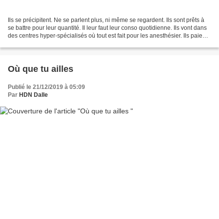
Ils se précipitent. Ne se parlent plus, ni même se regardent. Ils sont prêts à
se battre pour leur quantité. Il leur faut leur conso quotidienne. Ils vont dans
des centres hyper-spécialisés où tout est fait pour les anesthésier. Ils paient
cash ou en...
Où que tu ailles
Publié le 21/12/2019 à 05:09
Par
HDN Dalle