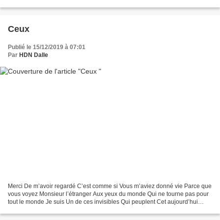
ce monde, essentiels pour...
Ceux
Publié le 15/12/2019 à 07:01
Par
HDN Dalle
Merci De m’avoir regardé C’est comme si Vous m’aviez donné vie Parce que
vous voyez Monsieur l’étranger Aux yeux du monde Qui ne tourne pas pour
tout le monde Je suis Un de ces invisibles Qui peuplent Cet aujourd’hui
Sans main ni lendemain _________________________...