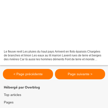
Le fleuve revit Les pluies du haut pays Arrivent en flots épaissis Chargées
de branches et limon Les eaux au lit marron Lavent rues de terre et berges
des rivières Car là aussi les hommes déments Font de terre et monde
Détritus et poussières sombres De...
< Page précédente
Page suivante >
Hébergé par Overblog
Top articles
Pages