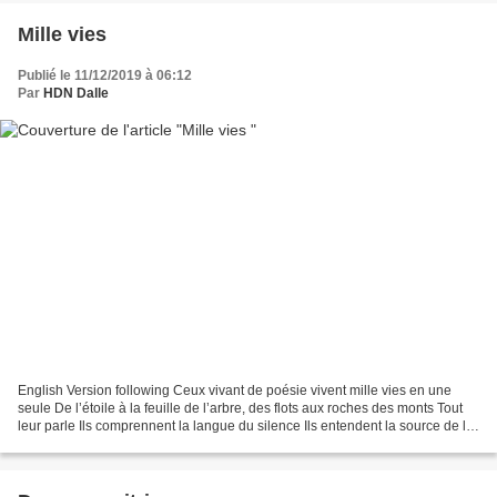
Mille vies
Publié le 11/12/2019 à 06:12
Par
HDN Dalle
English Version following Ceux vivant de poésie vivent mille vies en une
seule De l’étoile à la feuille de l’arbre, des flots aux roches des monts Tout
leur parle Ils comprennent la langue du silence Ils entendent la source de la
nuit et l’écho du premier...