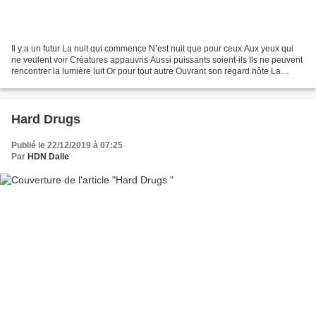
Il y a un futur La nuit qui commence N’est nuit que pour ceux Aux yeux qui
ne veulent voir Créatures appauvris Aussi puissants soient-ils Ils ne peuvent
rencontrer la lumière luit Or pour tout autre Ouvrant son regard hôte La
lumière est partout souveraine...
Hard Drugs
Publié le 22/12/2019 à 07:25
Par
HDN Dalle