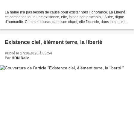
La haine n’a pas besoin de cause pour exister hors l’ignorance. La Liberté,
ce combat de toute une existence, elle, fait de son prochain, l’Autre, digne
d’humanité. Comme l’oiseau dans son chant, elle féconde, dans la sueur, le
sang, les larmes, le ciel...
Existence ciel, élément terre, la liberté
Publié le 17/10/2020 à 03:54
Par
HDN Dalle