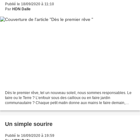
Publié le 18/09/2020 à 11:10
Par
HDN Dalle
Dès le premier rêve, tel un nouveau soleil, nous sommes responsables. Le
taire ou le Terre ? L’enfouir sous des cailloux ou en faire jardin
communautaire ? Chaque petit matin donne aux mains le faire demain,
ensemble. HDN Dalle Septembre 20 One year later,...
Un simple sourire
Publié le 16/09/2020 à 19:59