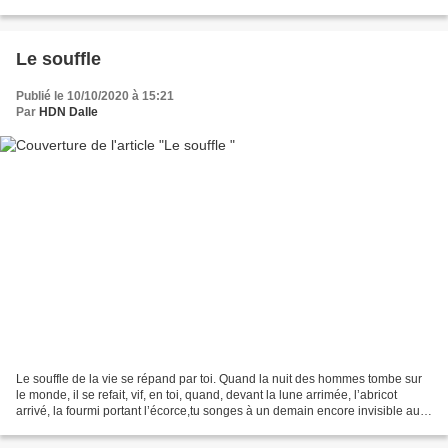
partageons, relevons cet aujourd'hui...
Le souffle
Publié le 10/10/2020 à 15:21
Par
HDN Dalle
Le souffle de la vie se répand par toi. Quand la nuit des hommes tombe sur
le monde, il se refait, vif, en toi, quand, devant la lune arrimée, l’abricot
arrivé, la fourmi portant l’écorce,tu songes à un demain encore invisible aux
mains. Comme le parfum...