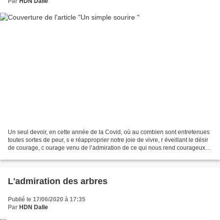
Par
HDN Dalle
Un seul devoir, en cette année de la Covid, où au combien sont entretenues
toutes sortes de peur, s e réapproprier notre joie de vivre, r éveillant le désir
de courage, c ourage venu de l’admiration de ce qui nous rend courageux.
Et parfois ce n’est qu’un...
L'admiration des arbres
Publié le 17/06/2020 à 17:35
Par
HDN Dalle