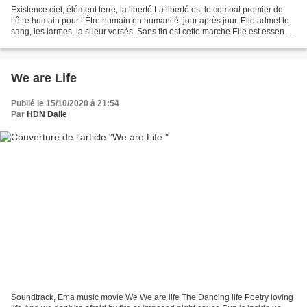
Existence ciel, élément terre, la liberté La liberté est le combat premier de
l’être humain pour l’Être humain en humanité, jour après jour. Elle admet le
sang, les larmes, la sueur versés. Sans fin est cette marche Elle est essence
ciel, elle est élément...
We are Life
Publié le 15/10/2020 à 21:54
Par
HDN Dalle
Soundtrack, Ema music movie We We are life The Dancing life Poetry loving