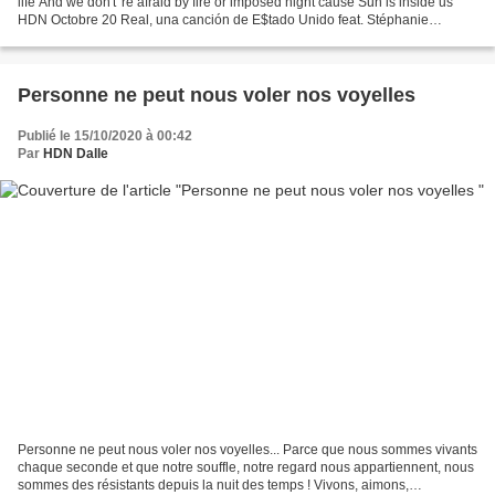
life And we don't 're afraid by fire or imposed night cause Sun is inside us
HDN Octobre 20 Real, una canción de E$tado Unido feat. Stéphanie
Janaina. Ema Soundtrack. Director:...
Personne ne peut nous voler nos voyelles
Publié le 15/10/2020 à 00:42
Par
HDN Dalle
Personne ne peut nous voler nos voyelles... Parce que nous sommes vivants
chaque seconde et que notre souffle, notre regard nous appartiennent, nous
sommes des résistants depuis la nuit des temps ! Vivons, aimons,