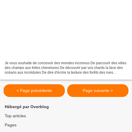
Je vous souhaite de concevoir des mondes inconnus De parcourir des villes
des champs aux folles chevelures De découvrir par vos chants la face des
océans aux incrédules De dire d'écrire la texture des forêts des rues
irrésolues Je vous souhaite des blessures...
< Page précédente
Page suivante >
Hébergé par Overblog
Top articles
Pages