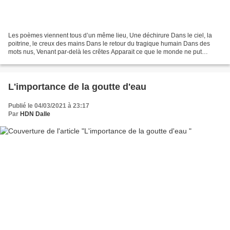
Les poèmes viennent tous d’un même lieu, Une déchirure Dans le ciel, la
poitrine, le creux des mains Dans le retour du tragique humain Dans des
mots nus, Venant par-delà les crêtes Apparait ce que le monde ne put
nommer, Ce que le monde ne voulut nommer...
L'importance de la goutte d'eau
Publié le 04/03/2021 à 23:17
Par
HDN Dalle