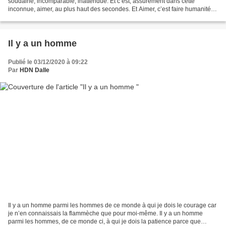
soudaine, incomparable, inattendue. Et c’est, assurément dans cette
inconnue, aimer, au plus haut des secondes. Et Aimer, c’est faire humanité.
Ecrire, c’est, dans la solitude,...
Il y a un homme
Publié le 03/12/2020 à 09:22
Par
HDN Dalle
Il y a un homme parmi les hommes de ce monde à qui je dois le courage car
je n’en connaissais la flammèche que pour moi-même. Il y a un homme
parmi les hommes, de ce monde ci, à qui je dois la patience parce que