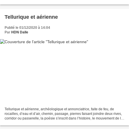
j’adorais, de l’instant, l’arc et la flèche....
Tellurique et aérienne
Publié le 01/12/2020 à 14:04
Par
HDN Dalle
Tellurique et aérienne, archéologique et annonciatrice, faite de feu, de
rocailles, d’eau et d’air, chemin, passage, pierres faisant joindre deux rives,
corridor ou passerelle, la poésie s’inscrit dans l’histoire, le mouvement de la
Terre, bleue verte...