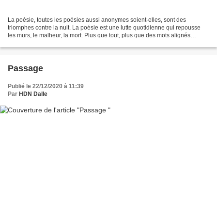
La poésie, toutes les poésies aussi anonymes soient-elles, sont des
triomphes contre la nuit. La poésie est une lutte quotidienne qui repousse
les murs, le malheur, la mort. Plus que tout, plus que des mots alignés
disséqués par des scalpels magistraux...
Passage
Publié le 22/12/2020 à 11:39
Par
HDN Dalle