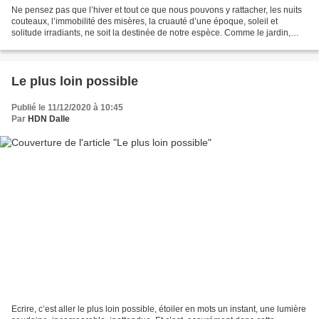
Ne pensez pas que l’hiver et tout ce que nous pouvons y rattacher, les nuits
couteaux, l’immobilité des misères, la cruauté d’une époque, soleil et
solitude irradiants, ne soit la destinée de notre espèce. Comme le jardin,
alors que gel ou brûlure figent...
Le plus loin possible
Publié le 11/12/2020 à 10:45
Par
HDN Dalle
Ecrire, c’est aller le plus loin possible, étoiler en mots un instant, une lumière