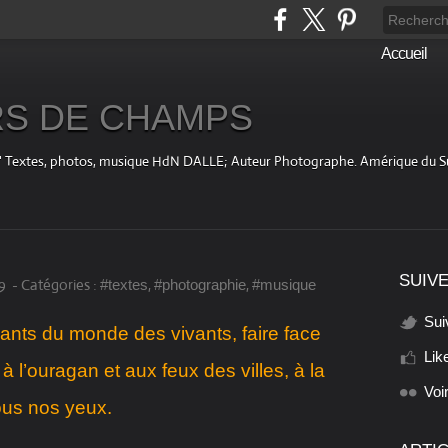
Accueil
S DE CHAMPS
fini " Textes, photos, musique HdN DALLE; Auteur Photographe. Amérique du 
SUIVE
9
-
Catégories :
,
,
#textes
#photographie
#musique
Sui
éants du monde des vivants, faire face
Lik
 à l’ouragan et aux feux des villes, à la
Voi
ous nos yeux.