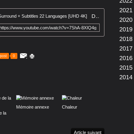
2022
2021
Dido - Hurricanes | Remix 2020. Surround + Subtitles 22 Languages [UHD 4K]
2020
https://www.youtube.com/watch?v=7ShA-8XIQ4g
2019
2018
2017
post
0
2016
2015
2014
Mémoire annexe
Chaleur
e la
Article suivant