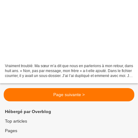
Vraiment troublé. Ma sœur m’a dit que nous en parlerions à mon retour, dans
huit ans. « Non, pas par message, mon frère » a-t-elle ajouté. Dans le fichier
courrier, il y avait un sous-dossier. J’ai l’ai dupliqué et emmené avec moi. Je
le lis peu à peu....
Page suivante >
Hébergé par Overblog
Top articles
Pages