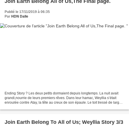
Join Earth Belong All of Us,The Final page.
Publié le 17/11/2019 à 06:35
Par
HDN Dalle
Ending Story ? Les deux petits dormaient depuis longtemps. La nuit avait
grandi,nourrie de leurs premiers rêves. Dans leur hamac, Weyllia s’était
enroulée contre Atay, la tête au creux de son épaule. Le toit tressé de larges
branches de palmiers, les...
Join Earth Belong To All of Us; Weyllia Story 3/3