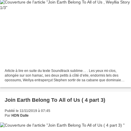
Article à lire en suite du texte Soundtrack sublime… . Les yeux mi-clos,
allongée sur son hamac, ses deux petits à côté d’elle, endormis tels des
opossums, Wellya entraperçut Stephen sortir de sa cabane que dominaient
le seul panneau solaire du groupement...
Join Earth Belong To All of Us ( 4 part 3)
Publié le 11/11/2019 à 07:45
Par
HDN Dalle