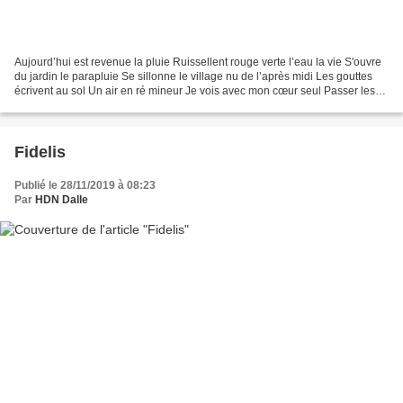
Aujourd’hui est revenue la pluie Ruissellent rouge verte l’eau la vie S'ouvre
du jardin le parapluie Se sillonne le village nu de l’après midi Les gouttes
écrivent au sol Un air en ré mineur Je vois avec mon cœur seul Passer les
heures de l’équateur Ce...
Fidelis
Publié le 28/11/2019 à 08:23
Par
HDN Dalle