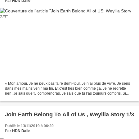
Par
HDN Dalle
« Mon amour, Je ne peux pas faire demi-tour. Je n’ai plus de vivre. Je sens
dans mes mains venir ma fin. Et c’est très bien comme ça. Je ne regrette
rien. Je sais que tu comprendras. Je sais que tu l’as toujours compris. Si,
une chose, je regrette une...
Join Earth Belong To All of Us , Weyllia Story 1/3
Publié le 13/11/2019 à 06:20
Par
HDN Dalle