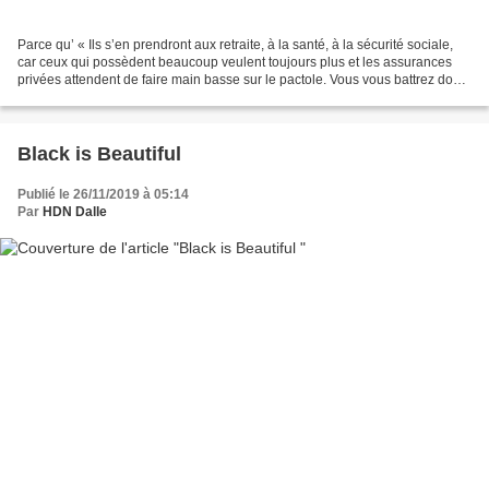
Parce qu’ « Ils s’en prendront aux retraite, à la santé, à la sécurité sociale,
car ceux qui possèdent beaucoup veulent toujours plus et les assurances
privées attendent de faire main basse sur le pactole. Vous vous battrez dos
au mur ! » François Mitterrand,...
Black is Beautiful
Publié le 26/11/2019 à 05:14
Par
HDN Dalle