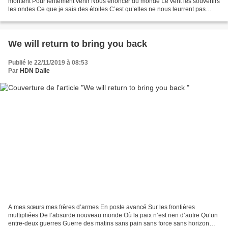
montent Pour lentement venir Nous énoncer du monde Le vent les souvenirs
les ondes Ce que je sais des étoiles C’est qu’elles ne nous leurrent pas
Quand elles nous parlent tout bas De...
We will return to bring you back
Publié le 22/11/2019 à 08:53
Par
HDN Dalle
A mes sœurs mes frères d’armes En poste avancé Sur les frontières
multipliées De l’absurde nouveau monde Où la paix n’est rien d’autre Qu’un
entre-deux guerres Guerre des matins sans pain sans force sans horizon