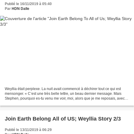
Publié le 16/11/2019 à 05:40
Par
HDN Dalle
Weyllia était perplexe. La nuit avait commencé à déchirer tout ce qui est
mensonger. « C’est une très belle lettre, un beau dernier message. Mais
Stephen, pourquoi es-tu venu me voir, moi, alors que je me reposais, avec
mes deux petits bouts ? Cela aurait...
Join Earth Belong All of US; Weyllia Story 2/3
Publié le 13/11/2019 à 06:29