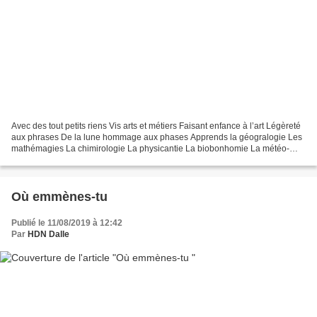
Avec des tout petits riens Vis arts et métiers Faisant enfance à l’art Légèreté
aux phrases De la lune hommage aux phases Apprends la géogralogie Les
mathémagies La chimirologie La physicantie La biobonhomie La météo-
métaphorologie Ecoutant ta professiste...
Où emmènes-tu
Publié le 11/08/2019 à 12:42
Par
HDN Dalle