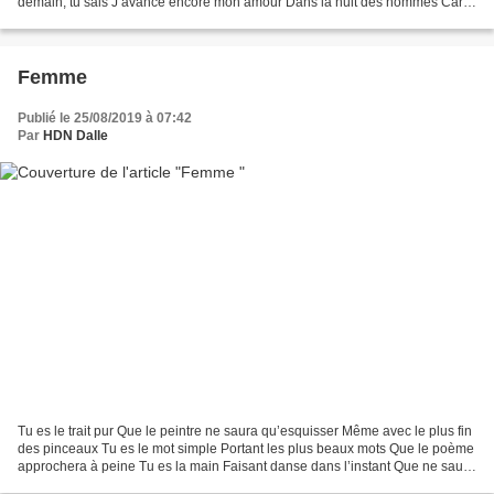
demain, tu sais J’avance encore mon amour Dans la nuit des hommes Car
beaux et immenses Sont les arbres...
Femme
Publié le 25/08/2019 à 07:42
Par
HDN Dalle
Tu es le trait pur Que le peintre ne saura qu’esquisser Même avec le plus fin
des pinceaux Tu es le mot simple Portant les plus beaux mots Que le poème
approchera à peine Tu es la main Faisant danse dans l’instant Que ne saura
évoquer le danseur Qu’après...