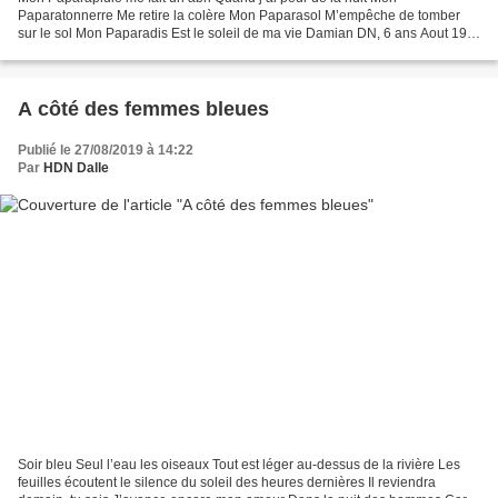
Paparatonnerre Me retire la colère Mon Paparasol M’empêche de tomber
sur le sol Mon Paparadis Est le soleil de ma vie Damian DN, 6 ans Aout 19
Chaque soir , a vant d’aller au lit, depuis qu'il...
A côté des femmes bleues
Publié le 27/08/2019 à 14:22
Par
HDN Dalle
Soir bleu Seul l’eau les oiseaux Tout est léger au-dessus de la rivière Les
feuilles écoutent le silence du soleil des heures dernières Il reviendra