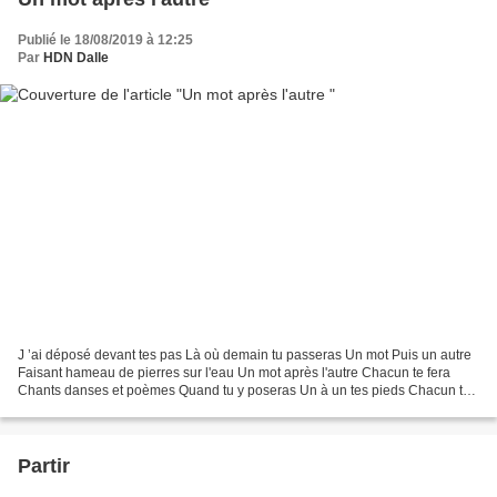
Publié le 18/08/2019 à 12:25
Par
HDN Dalle
J ’ai déposé devant tes pas Là où demain tu passeras Un mot Puis un autre
Faisant hameau de pierres sur l'eau Un mot après l'autre Chacun te fera
Chants danses et poèmes Quand tu y poseras Un à un tes pieds Chacun te
fera Couleurs et parfums Quand tu...
Partir