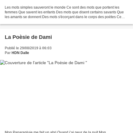
Les mots simples sauveront le monde Ce sont des mots que portent les
femmes Que savent les enfants Des mots que disent certains savants Que
les amants se donnent Des mots s'écorçant dans le corps des poètes Ce
sont des mots Que gardent les arbres tant...
La Poèsie de Dami
Publié le 29/08/2019 à 06:03
Par
HDN Dalle
Mon Paparapluie me fait un abri Quand j’ai peur de la nuit Mon