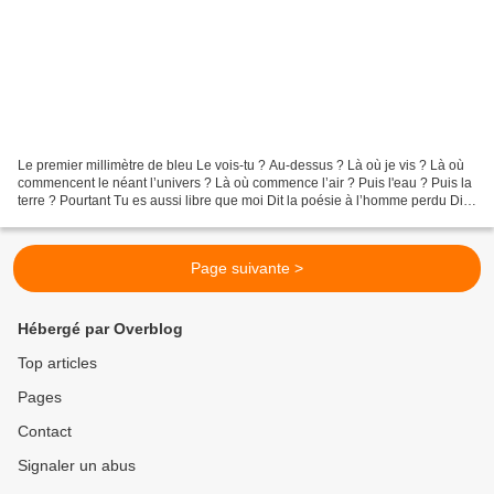
Le premier millimètre de bleu Le vois-tu ? Au-dessus ? Là où je vis ? Là où
commencent le néant l’univers ? Là où commence l’air ? Puis l'eau ? Puis la
terre ? Pourtant Tu es aussi libre que moi Dit la poésie à l’homme perdu Dis-
moi Oh dis moi Homme de...
Page suivante >
Hébergé par Overblog
Top articles
Pages
Contact
Signaler un abus