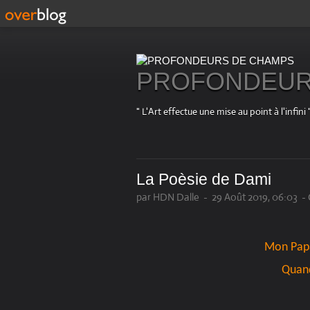
PROFONDEUR
" L'Art effectue une mise au point à l'in
La Poèsie de Dami
par HDN Dalle
-
29 Août 2019, 06:03
-
Mon Papa
Quand