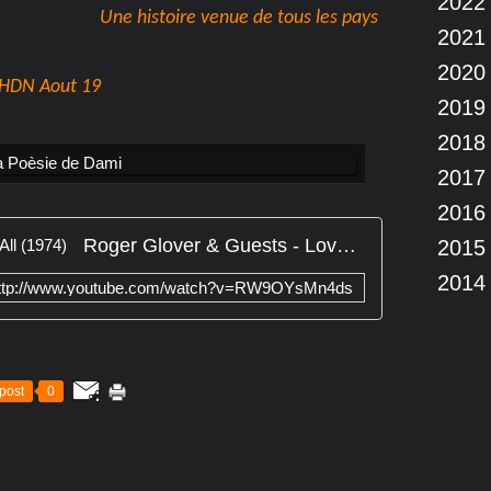
2022
Une histoire venue de tous les pays
2021
2020
HDN Aout 19
2019
2018
2017
2016
Roger Glover & Guests - Love Is All (1974)
2015
2014
ttp://www.youtube.com/watch?v=RW9OYsMn4ds
post
0