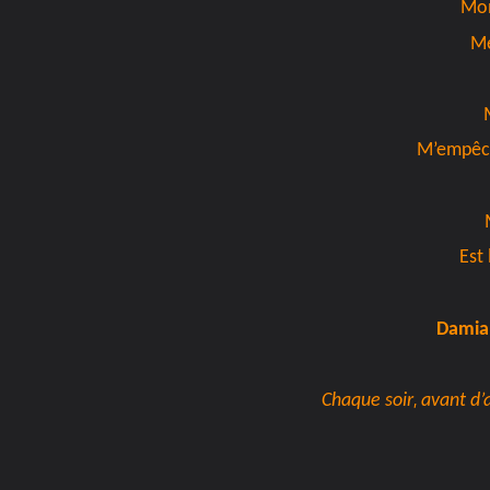
Mon
Me
M’empêch
Est 
Damian
,
Chaque soir
a
vant d’a