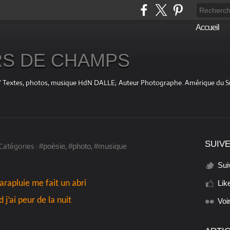
Accueil
S DE CHAMPS
fini " Textes, photos, musique HdN DALLE; Auteur Photographe. Amérique du 
SUIVE
Catégories :
,
,
#poèsie
#photo
#musique
Sui
rapluie me fait un abri
Lik
 j’ai peur de la nuit
Voi