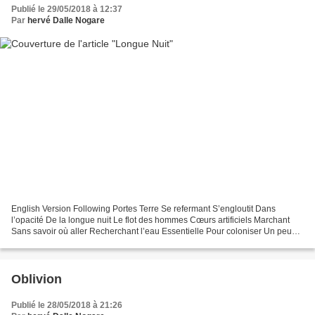
Publié le 29/05/2018 à 12:37
Par
hervé Dalle Nogare
English Version Following Portes Terre Se refermant S’engloutit Dans
l’opacité De la longue nuit Le flot des hommes Cœurs artificiels Marchant
Sans savoir où aller Recherchant l’eau Essentielle Pour coloniser Un peu
d’espoir Il n’y a rien devant Qui ne...
Oblivion
Publié le 28/05/2018 à 21:26