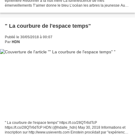
éphémère Redonner à la nuit mère La luminescence de mes
émerveillements T’aimer donne le bleu L’océan les arbres la jeunesse Au
bout de la venelle pavée d’ombre et de vieillesse La...
" La courbure de l'espace temps"
Publié le 30/05/2018 à 00:07
Par
HDN
" La courbure de l'espace temps" https://t.co/28QTr6dTcP
https://t.co/28QTr6dTcP HDN (@hdalle_hdn) May 30, 2018 Informations et
inscription sur http://www.usievents.com Einstein procédait par "expériences