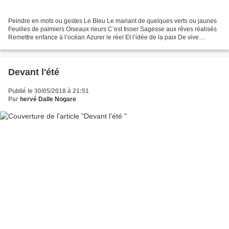
Peindre en mots ou gestes Le Bleu Le mariant de quelques verts ou jaunes
Feuilles de palmiers Oiseaux rieurs C’est tisser Sagesse aux rêves réalisés
Remettre enfance à l’océan Azurer le réel Et l’idée de la paix De vive
fraîcheur C’est donner des mains...
Devant l'été
Publié le 30/05/2018 à 21:51
Par
hervé Dalle Nogare