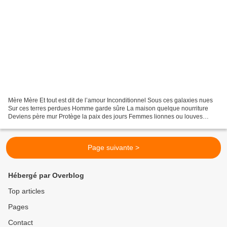
Mère Mère Et tout est dit de l’amour Inconditionnel Sous ces galaxies nues
Sur ces terres perdues Homme garde sûre La maison quelque nourriture
Deviens père mur Protège la paix des jours Femmes lionnes ou louves
Donnent vie entière et la leur Pour mettre...
Page suivante >
Hébergé par Overblog
Top articles
Pages
Contact