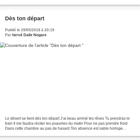
de pensée", c'est-à-dire des expériences capables...
Dès ton départ
Publié le 29/05/2018 à 20:19
Par
hervé Dalle Nogare
Le désert se tient dès ton départ J’ai beau arrimé tes rêves Tu prendras le
train Il me faudra réciter les psaumes du matin Pour ne pas prendre froid
Dans cette chambre au pas de hasard Ton absence est sable horloge
glaciale Tu dors encore sur la pènombre...