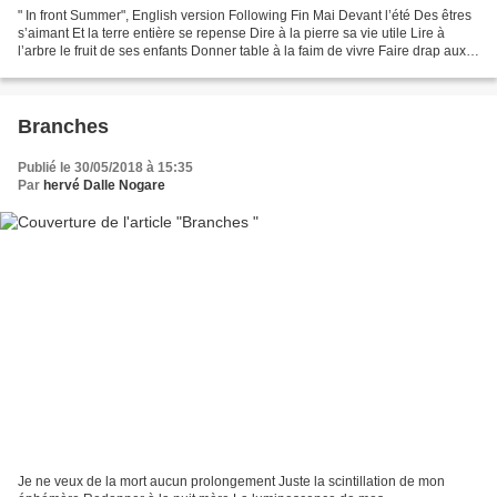
" In front Summer", English version Following Fin Mai Devant l’été Des êtres
s’aimant Et la terre entière se repense Dire à la pierre sa vie utile Lire à
l’arbre le fruit de ses enfants Donner table à la faim de vivre Faire drap aux
fatigues des arrivés...
Branches
Publié le 30/05/2018 à 15:35
Par
hervé Dalle Nogare
Je ne veux de la mort aucun prolongement Juste la scintillation de mon