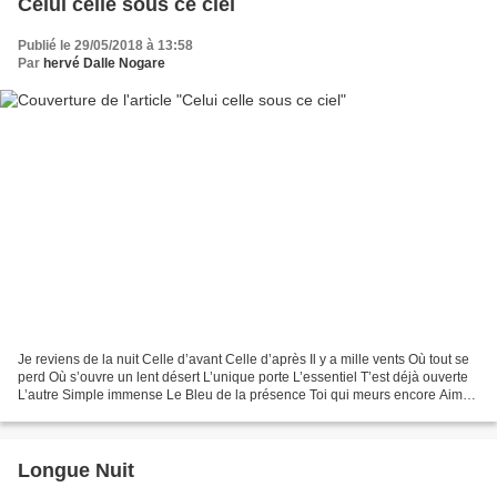
Celui celle sous ce ciel
Publié le 29/05/2018 à 13:58
Par
hervé Dalle Nogare
Je reviens de la nuit Celle d’avant Celle d’après Il y a mille vents Où tout se
perd Où s’ouvre un lent désert L’unique porte L’essentiel T’est déjà ouverte
L’autre Simple immense Le Bleu de la présence Toi qui meurs encore Aime
âme et corps De tout tes...
Longue Nuit