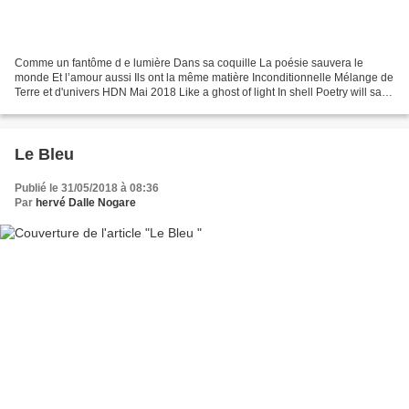
Comme un fantôme d e lumière Dans sa coquille La poésie sauvera le
monde Et l’amour aussi Ils ont la même matière Inconditionnelle Mélange de
Terre et d'univers HDN Mai 2018 Like a ghost of light In shell Poetry will save
the world And Love too… A écouter.... Une...
Le Bleu
Publié le 31/05/2018 à 08:36
Par
hervé Dalle Nogare