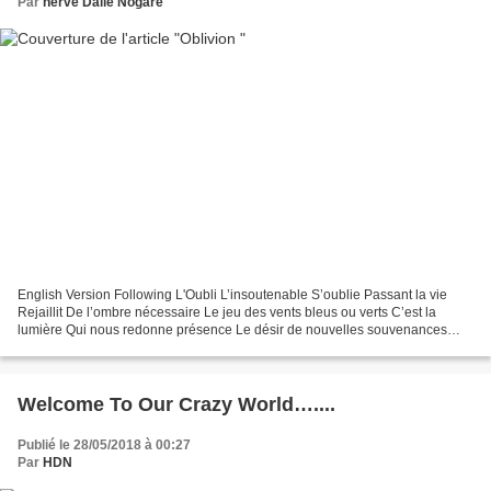
Par
hervé Dalle Nogare
English Version Following L'Oubli L’insoutenable S’oublie Passant la vie
Rejaillit De l’ombre nécessaire Le jeu des vents bleus ou verts C’est la
lumière Qui nous redonne présence Le désir de nouvelles souvenances
HDN Mai 2018 To Lise and Landri Oblivion...
Welcome To Our Crazy World…....
Publié le 28/05/2018 à 00:27
Par
HDN