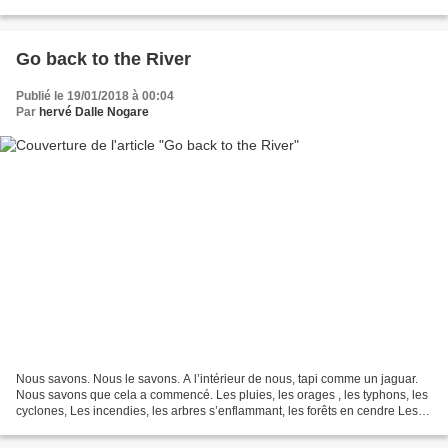
amis ne sont...
Go back to the River
Publié le 19/01/2018 à 00:04
Par
hervé Dalle Nogare
Nous savons. Nous le savons. A l’intérieur de nous, tapi comme un jaguar.
Nous savons que cela a commencé. Les pluies, les orages , les typhons, les
cyclones, Les incendies, les arbres s’enflammant, les forêts en cendre Les
mers gelant, la banquise disparaissant…....