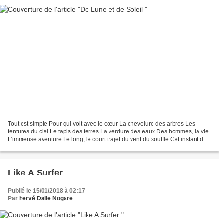
Tout est simple Pour qui voit avec le cœur La chevelure des arbres Les
tentures du ciel Le tapis des terres La verdure des eaux Des hommes, la vie
L’immense aventure Le long, le court trajet du vent du souffle Cet instant de
la lumière Que portent tes...
Like A Surfer
Publié le 15/01/2018 à 02:17
Par
hervé Dalle Nogare