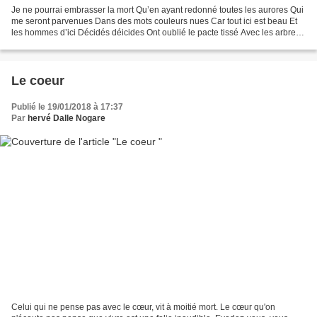
Je ne pourrai embrasser la mort Qu’en ayant redonné toutes les aurores Qui
me seront parvenues Dans des mots couleurs nues Car tout ici est beau Et
les hommes d’ici Décidés déicides Ont oublié le pacte tissé Avec les arbres,
les flots, Le voyageur des...
Le coeur
Publié le 19/01/2018 à 17:37
Par
hervé Dalle Nogare
Celui qui ne pense pas avec le cœur, vit à moitié mort. Le cœur qu'on