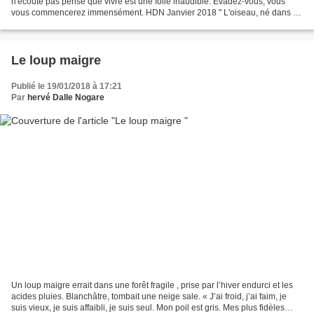
n'écoute pas pense que vivre est une folie inaudible. Evadez-vous, vous
vous commencerez immensément. HDN Janvier 2018 " L'oiseau, né dans sa
cage, pense que voler est une maladie"...
Le loup maigre
Publié le 19/01/2018 à 17:21
Par
hervé Dalle Nogare
Un loup maigre errait dans une forêt fragile , prise par l’hiver endurci et les
acides pluies. Blanchâtre, tombait une neige sale. « J’ai froid, j’ai faim, je
suis vieux, je suis affaibli, je suis seul. Mon poil est gris. Mes plus fidèles