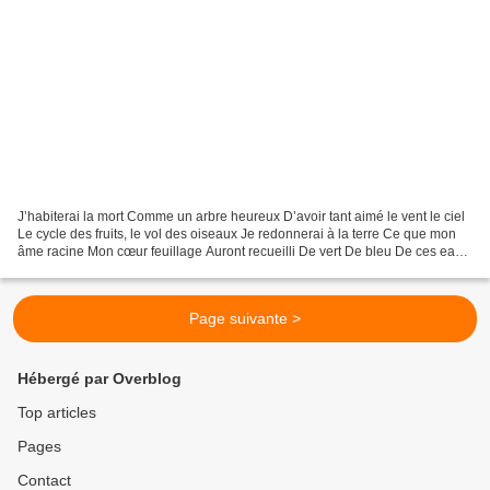
J’habiterai la mort Comme un arbre heureux D’avoir tant aimé le vent le ciel
Le cycle des fruits, le vol des oiseaux Je redonnerai à la terre Ce que mon
âme racine Mon cœur feuillage Auront recueilli De vert De bleu De ces eaux
merveilleuses De ces soleils...
Page suivante >
Hébergé par Overblog
Top articles
Pages
Contact