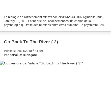
La biologie de l'attachement https://t.co/8ersTW6YUX HDN (@hdalle_hdn)
January 31, 2018 La théorie de l'attachement est un champ de la
psychologie qui traite des relations entre êtres humains. Le psychiatre Boris
Cyrulnik donne une approche pluridisciplinaire...
Go Back To The River ( 2)
Publié le 29/01/2018 à 11:09
Par
hervé Dalle Nogare