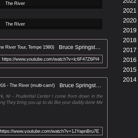
2022
2021
2020
2019
2018
Bruce Springsteen - The River (The River Tour, Tempe 1980)
2017
https://www.youtube.com/watch?v=lc6F47Z6PI4
2016
2015
2014
Bruce Springsteen - River Tour 2016 - The River (multi-cam!)
rk, NJ - Prudential Center I come from down in the
ng They bring you up to do like your daddy done Me
https://www.youtube.com/watch?v=1JYapnBru7E