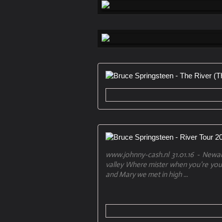
www.johnny-cash.nl 31.01.16 - Newa
valley Where mister when you're you
and Mary we met in high ...