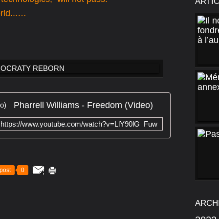
ARTI
ld...
…
Pharrell Williams - Freedom (Video)
https://www.youtube.com/watch?v=LlY90lG_Fuw
post
0
ARCH