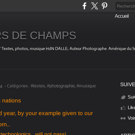
Accueil
S DE CHAMPS
fini " Textes, photos, musique HdN DALLE; Auteur Photographe. Amérique du 
SUIVE
14
-
Catégories :
,
,
#textes
#photographie
#musique
Sui
 nations
Lik
d year, by your example given to our
Voi
rn..
r technologics, will not pass!