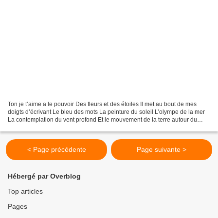
Ton je t’aime a le pouvoir Des fleurs et des étoiles Il met au bout de mes
doigts d’écrivant Le bleu des mots La peinture du soleil L’olympe de la mer
La contemplation du vent profond Et le mouvement de la terre autour du
soleil S'élève de ma peau le...
< Page précédente
Page suivante >
Hébergé par Overblog
Top articles
Pages