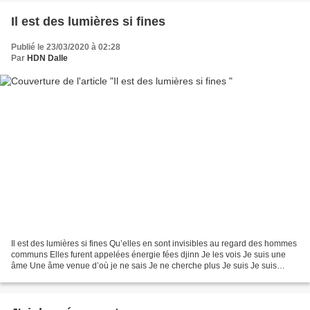
Il est des lumières si fines
Publié le 23/03/2020 à 02:28
Par
HDN Dalle
Il est des lumières si fines Qu’elles en sont invisibles au regard des hommes
communs Elles furent appelées énergie fées djinn Je les vois Je suis une
âme Une âme venue d’où je ne sais Je ne cherche plus Je suis Je suis
poète Je vois ce qui est fut sera...