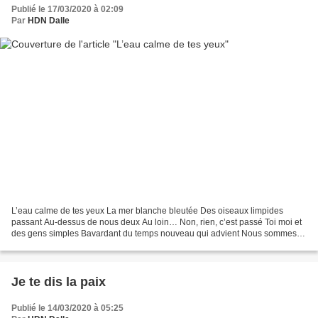
Publié le 17/03/2020 à 02:09
Par
HDN Dalle
L’eau calme de tes yeux La mer blanche bleutée Des oiseaux limpides
passant Au-dessus de nous deux Au loin… Non, rien, c’est passé Toi moi et
des gens simples Bavardant du temps nouveau qui advient Nous sommes
bien Dimanche Je ne rêve ni n’invente Tant...
Je te dis la paix
Publié le 14/03/2020 à 05:25