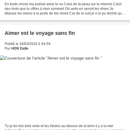
En toute chose ma poésie aime le nu Celui de ta peau sur la mienne Celui
des mots que tu offres à mon sommeil Où verts en seront les rêves Je
dépose les miens à la porte de ton réveil Car de la nuit je n’ai pu dormir que
près de tes yeux Entendant les...
Aimer est le voyage sans fin
Publié le 28/03/2020 à 04:59
Par
HDN Dalle
Tu je toi moi toile voile et les étoiles au-dessus de la terre il y a la mer