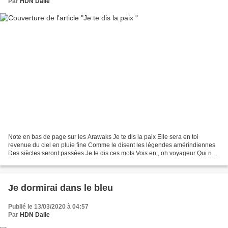
Par
HDN Dalle
Note en bas de page sur les Arawaks Je te dis la paix Elle sera en toi
revenue du ciel en pluie fine Comme le disent les légendes amérindiennes
Des siècles seront passées Je te dis ces mots Vois en , oh voyageur Qui rien
ne savais sous ce ciel immense...
Je dormirai dans le bleu
Publié le 13/03/2020 à 04:57
Par
HDN Dalle