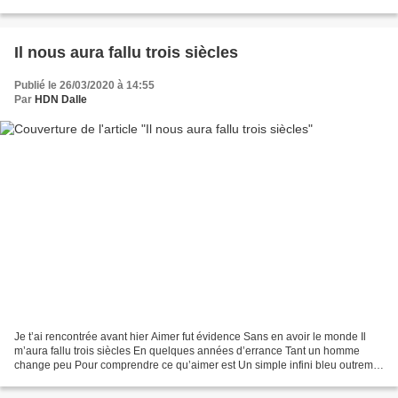
viral diseases are coming out now...
Il nous aura fallu trois siècles
Publié le 26/03/2020 à 14:55
Par
HDN Dalle
Je t’ai rencontrée avant hier Aimer fut évidence Sans en avoir le monde Il
m’aura fallu trois siècles En quelques années d’errance Tant un homme
change peu Pour comprendre ce qu’aimer est Un simple infini bleu outremer
Où se constelle l’Orange de la confiance...