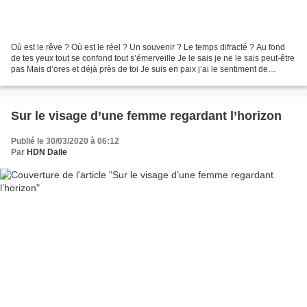
Où est le rêve ? Où est le réel ? Un souvenir ? Le temps difracté ? Au fond
de tes yeux tout se confond tout s’émerveille Je le sais je ne le sais peut-être
pas Mais d’ores et déjà près de toi Je suis en paix j’ai le sentiment de
l’éternité Tu te réveilles...
Sur le visage d’une femme regardant l’horizon
Publié le 30/03/2020 à 06:12
Par
HDN Dalle