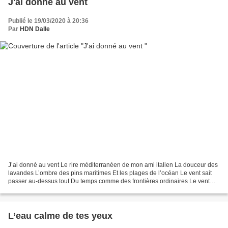
J'ai donné au vent
Publié le 19/03/2020 à 20:36
Par
HDN Dalle
J’ai donné au vent Le rire méditerranéen de mon ami italien La douceur des
lavandes L’ombre des pins maritimes Et les plages de l’océan Le vent sait
passer au-dessus tout Du temps comme des frontières ordinaires Le vent
saura te rejoindre Et déposer mes...
L’eau calme de tes yeux