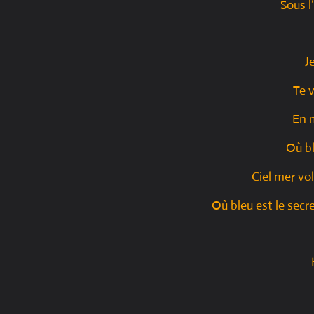
Sous l’
J
Te 
En 
Où bl
Ciel mer vo
Où bleu est le secr