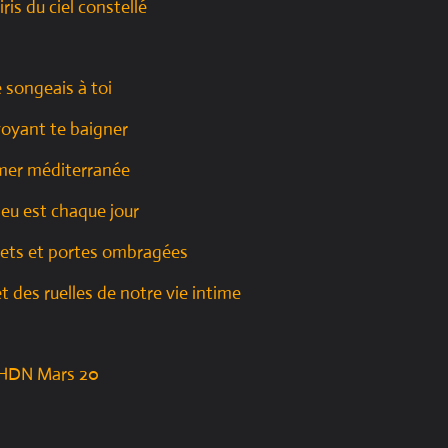
iris du ciel constellé
e songeais à toi
voyant te baigner
mer méditerranée
eu est chaque jour
lets et portes ombragées
et des ruelles de notre vie intime
HDN Mars 20