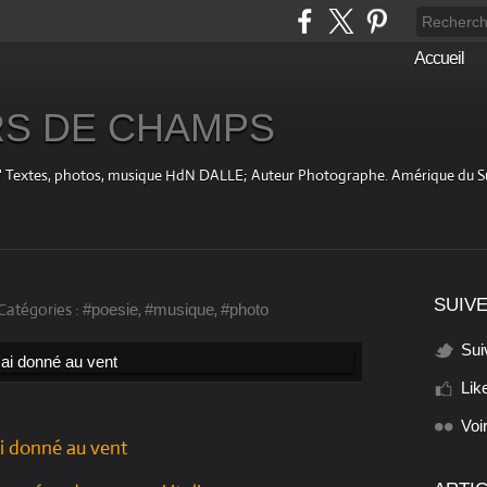
Accueil
S DE CHAMPS
fini " Textes, photos, musique HdN DALLE; Auteur Photographe. Amérique du 
SUIVE
Catégories :
,
,
#poesie
#musique
#photo
Sui
Lik
Voi
ai donné au vent