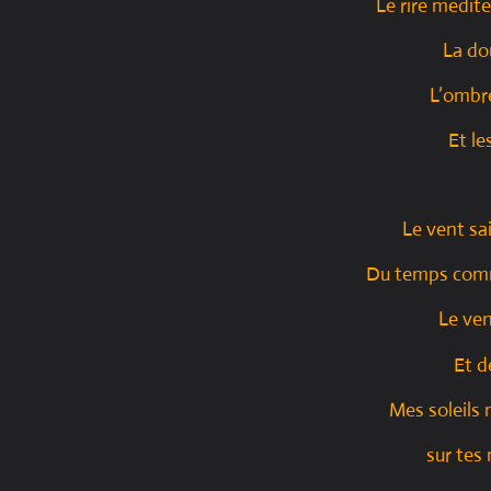
Le rire médit
La do
L’ombr
Et le
Le vent sa
Du temps comm
Le ven
Et 
Mes soleils
sur tes