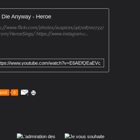
l Die Anyway - Heroe
tps://www.flickr.com/photos/auspices/46708700732/
com/HeroeSings/ https://www.instagram.c...
ttps://www.youtube.com/watch?v=E6AEfQEaEVc
post
0