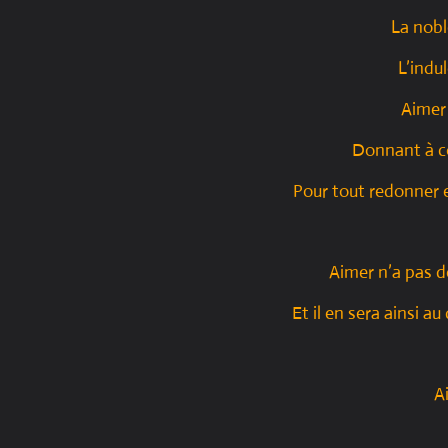
La nob
L’indu
Aimer
Donnant à co
Pour tout redonner e
Aimer n’a pas d
Et il en sera ainsi au
A