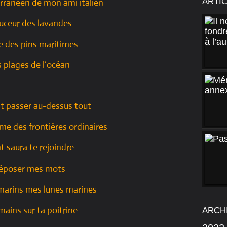
ARTI
erranéen de mon ami italien
uceur des lavandes
e des pins maritimes
s plages de l’océan
it passer au-dessus tout
e des frontières ordinaires
t saura te rejoindre
déposer mes mots
 marins mes lunes marines
 mains sur ta poitrine
ARCH