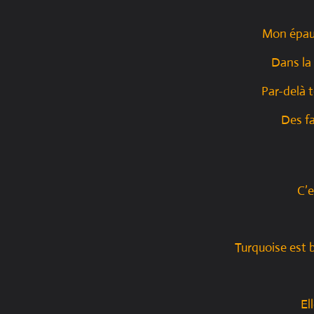
Mon épaul
Dans la 
Par-delà 
Des fa
C’e
Turquoise est
El