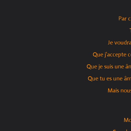
Par c
Je voudra
Que j’accepte c
Que je suis une â
Que tu es une â
Mais nou
Mo