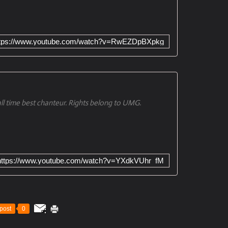
ttps://www.youtube.com/watch?v=RwEZDpBXpkg
all time best chanteur. Rights belong to UMG.
https://www.youtube.com/watch?v=YXdkVUhr_fM
post
0