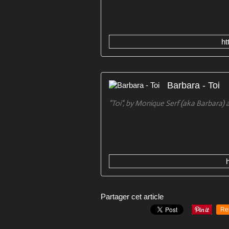
h
Barbara - Toi
"Toi", by Monique Serf (aka Barbara) 
Partager cet article
Re