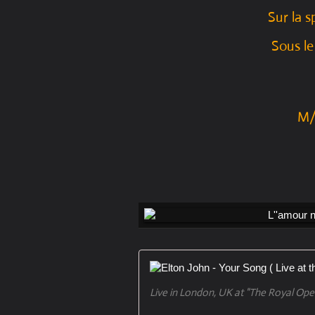
Sur la s
Sous le
M/
Live in London, UK at "The Royal Ope