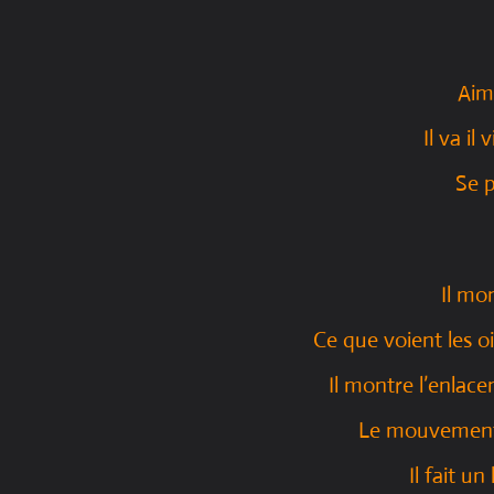
Aim
Il va il
Se p
Il mon
Ce que voient les oi
Il montre l’enlace
Le mouvement 
Il fait u