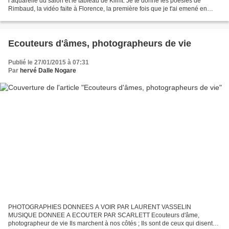
l’aquarelle du salon et le tableau de Klimt. Je te donne les poésies de
Rimbaud, la vidéo faite à Florence, la première fois que je t'ai emené en
Italie. Mais laisse-moi... un peu...
Ecouteurs d'âmes, photographeurs de vie
Publié le 27/01/2015 à 07:31
Par
hervé Dalle Nogare
PHOTOGRAPHIES DONNEES A VOIR PAR LAURENT VASSELIN
MUSIQUE DONNEE A ECOUTER PAR SCARLETT Ecouteurs d'âme,
photographeur de vie Ils marchent à nos côtés ; Ils sont de ceux qui disent