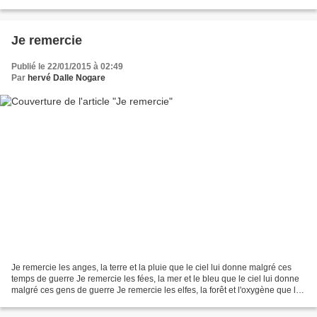
bonjour aux passants croisés Ils ne coupent jamais la parole Donnent des...
Je remercie
Publié le 22/01/2015 à 02:49
Par
hervé Dalle Nogare
Je remercie les anges, la terre et la pluie que le ciel lui donne malgré ces
temps de guerre Je remercie les fées, la mer et le bleu que le ciel lui donne
malgré ces gens de guerre Je remercie les elfes, la forêt et l'oxygène que le
vert nous donne malgré...