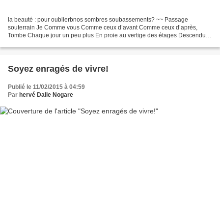
la beauté : pour oublierbnos sombres soubassements? ~~ Passage
souterrain Je Comme vous Comme ceux d’avant Comme ceux d’après,
Tombe Chaque jour un peu plus En proie au vertige des étages Descendus
Je vous Écris Dans ma chute Ces mots Ces passages souterrains...
Soyez enragés de vivre!
Publié le 11/02/2015 à 04:59
Par
hervé Dalle Nogare