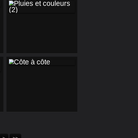
PLUIES ET
COULEURS (2)
CÔTE À CÔTE
40
50
60
70
80