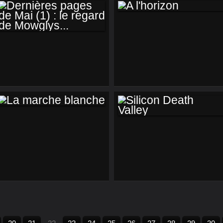
A L'HORIZON
DERNIÈRES PAGES
DE MAI (1) : LE
REGARD DE
MOWGLYS...
LA MARCHE
SILICON DEATH
BLANCHE
VALLEY
10