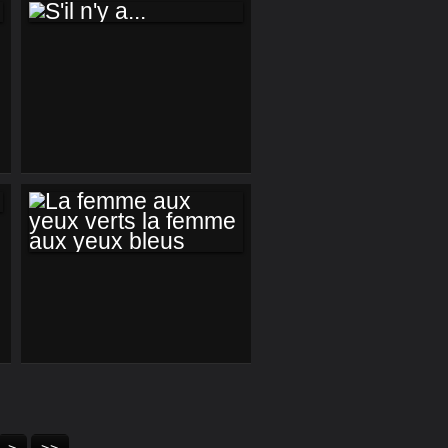
S'IL N'Y A...
LA FEMME AUX
YEUX VERTS LA
FEMME AUX YEUX
BLEUS
50
60
70
80