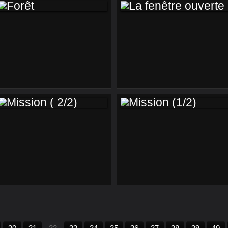
FORÊT
LA FENÊTRE
OUVERTE
MISSION ( 2/2)
MISSION (1/2)
10
20