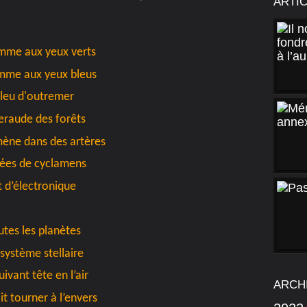
ARTI
mme aux yeux verts
mme aux yeux bleus
leu d'outremer
raude des forêts
ène dans des artères
ées de cyclamens
t d’électronique
utes les planètes
système stellaire
uivant tête en l’air
ARCH
ait tourner à l’envers