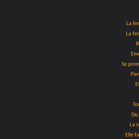
La fe
La fe
B
Eme
Se prom
Pav
E
To
Du 
La s
Elle f