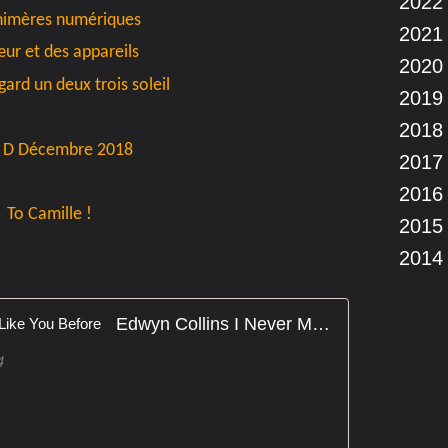
2022
himères numériques
2021
ur et des appareils
2020
ard un deux trois soleil
2019
2018
 D Décembre 2018
2017
2016
To Camille !
2015
2014
Edwyn Collins I Never Met a Girl Like You Before
4