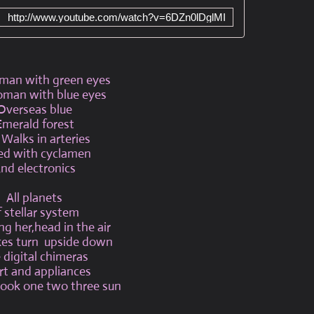
http://www.youtube.com/watch?v=6DZn0lDglMI
man with green eyes
man with blue eyes
Overseas blue
Emerald forest
Walks in arteries
ed with cyclamen
nd electronics
All planets
f stellar system
ng her,head in the air
es turn upside down
 digital chimeras
rt and appliances
look one two three sun