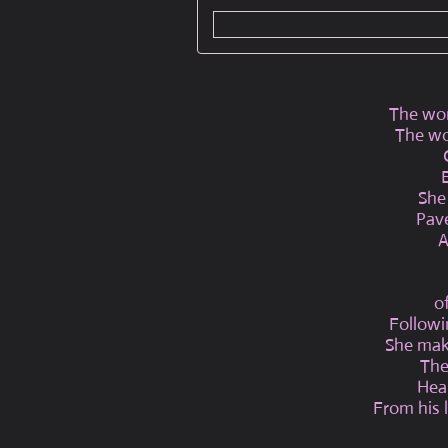
The wo
The wo
She 
Pav
A
o
Followi
She mak
The
Hea
From his 