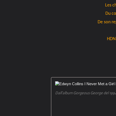
Les c
Du cœ
De son reg
HDN
Dall'album Gorgeous George del 199