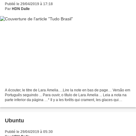
Publié le 29/04/2019 à 17:18
Par
HDN Dalle
A écouter, le titre de Lara Amelia….Lire la note en bas de page… Versão em
Português seguindo ... Para ouvir, o título de Lara Amelia ... Leia a nota na
parte inferior da página …* Il y a les forêts qui crament, les glaces qui
craquent, les océans qu’on...
Ubuntu
Publié le 29/04/2019 à 05:30