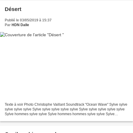
Désert
Publié le 03/05/2019 à 15:37
Par
HDN Dalle
Texte à voir Photo Christophe Vaillant Soundtrack "Ocean Wave" Sylve sylve
sylve sylve sylve Sylve sylve sylve sylve sylve Sylve sylve sylve sylve sylve
Sylve hommes sylve sylve Sylve hommes hommes sylve sylve Sylve
hommes hommes hommes sylve Sylve homme...