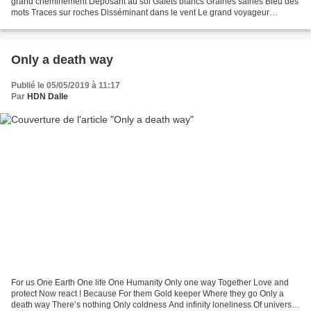
grand cheminement Déposant au sol Galets blancs Graines saines Bleu des
mots Traces sur roches Disséminant dans le vent Le grand voyageur
L’émotion du vivant Nous sommes Arbres fleurs...
Only a death way
Publié le 05/05/2019 à 11:17
Par
HDN Dalle
For us One Earth One life One Humanity Only one way Together Love and
protect Now react ! Because For them Gold keeper Where they go Only a
death way There’s nothing Only coldness And infinity loneliness Of univers