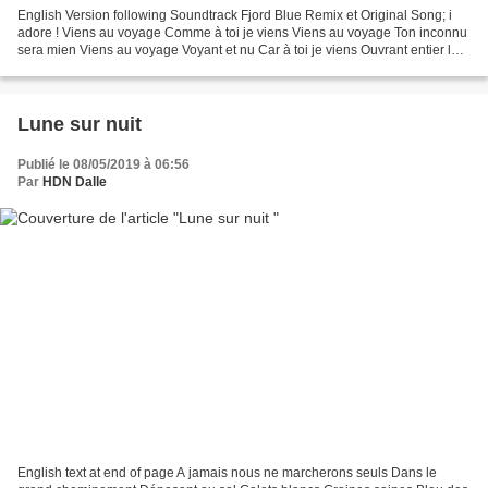
English Version following Soundtrack Fjord Blue Remix et Original Song; i
adore ! Viens au voyage Comme à toi je viens Viens au voyage Ton inconnu
sera mien Viens au voyage Voyant et nu Car à toi je viens Ouvrant entier le
ciel de mes yeux Foulard des...
Lune sur nuit
Publié le 08/05/2019 à 06:56
Par
HDN Dalle
English text at end of page A jamais nous ne marcherons seuls Dans le