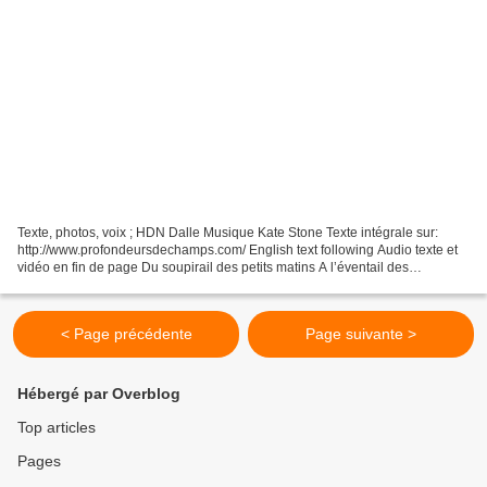
Texte, photos, voix ; HDN Dalle Musique Kate Stone Texte intégrale sur:
http://www.profondeursdechamps.com/ English text following Audio texte et
vidéo en fin de page Du soupirail des petits matins A l’éventail des
retrouvailles Saisis là cette lueur...
< Page précédente
Page suivante >
Hébergé par Overblog
Top articles
Pages