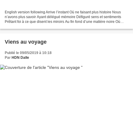
English version following Arrive l’instant Où ne faisant plus histoire Nous
n’avons plus savoir Ayant délégué mémoire Défiguré sens et sentiments
Prêtant foi à ce que disent les miroirs Au fin fond d’une matière noire Où
s’abiment terre et souvenirs Eux,...
Viens au voyage
Publié le 09/05/2019 à 10:18
Par
HDN Dalle