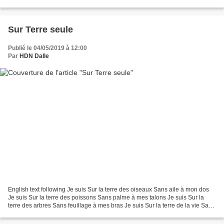
without any paradise lost Wake up The...
Sur Terre seule
Publié le 04/05/2019 à 12:00
Par
HDN Dalle
English text following Je suis Sur la terre des oiseaux Sans aile à mon dos
Je suis Sur la terre des poissons Sans palme à mes talons Je suis Sur la
terre des arbres Sans feuillage à mes bras Je suis Sur la terre de la vie Sans
autre ile dans les galaxies...