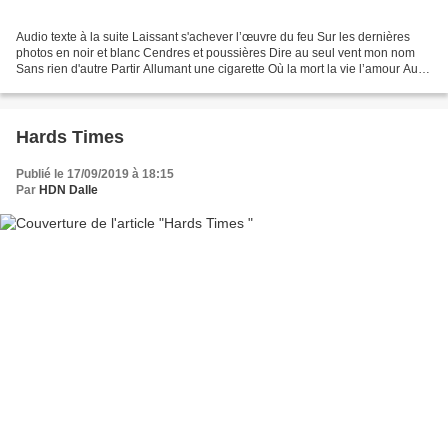
Audio texte à la suite Laissant s'achever l’œuvre du feu Sur les dernières
photos en noir et blanc Cendres et poussières Dire au seul vent mon nom
Sans rien d'autre Partir Allumant une cigarette Où la mort la vie l’amour Au
coeur à corps se battront Mettre...
Hards Times
Publié le 17/09/2019 à 18:15
Par
HDN Dalle