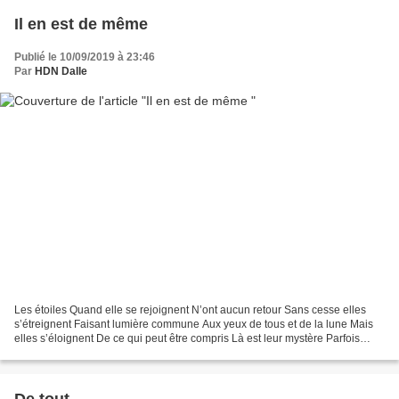
Il en est de même
Publié le 10/09/2019 à 23:46
Par
HDN Dalle
Les étoiles Quand elle se rejoignent N’ont aucun retour Sans cesse elles
s’étreignent Faisant lumière commune Aux yeux de tous et de la lune Mais
elles s’éloignent De ce qui peut être compris Là est leur mystère Parfois
elles se séparent s’éteignent Reste...
De tout