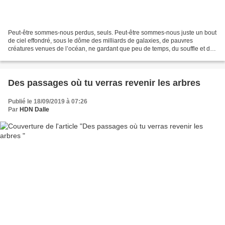
Peut-être sommes-nous perdus, seuls. Peut-être sommes-nous juste un bout
de ciel effondré, sous le dôme des milliards de galaxies, de pauvres
créatures venues de l’océan, ne gardant que peu de temps, du souffle et de
la lumière, le rai, ne laissant au...
Des passages où tu verras revenir les arbres
Publié le 18/09/2019 à 07:26
Par
HDN Dalle