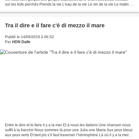
sur les toits perchés Prends la vie L’eau de la vie Le vin de la vie Le matin le
midi et le soir de la...
Tra il dire e il fare c'è di mezzo il mare
Publié le 14/09/2019 à 06:52
Par
HDN Dalle
Entre le dire et le faire il y a la mer Et à nous les italiens Une chanson nous
suffit à la franchir Nous sommes là pour une Julia une Maria Aux yeux bleus
aux yeux verts Et tant pis s’il faut traverser l’hémisphère Là où il y a la mer