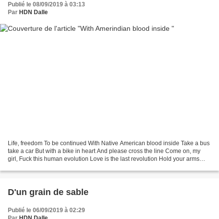
Publié le 08/09/2019 à 03:13
Par
HDN Dalle
Life, freedom To be continued With Native American blood inside Take a bus
take a car But with a bike in heart And please cross the line Come on, my
girl, Fuck this human evolution Love is the last revolution Hold your arms
around me I drive all night...
D'un grain de sable
Publié le 06/09/2019 à 02:29
Par
HDN Dalle