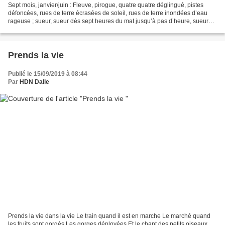
Sept mois, janvier/juin : Fleuve, pirogue, quatre quatre déglingué, pistes
défoncées, rues de terre écrasées de soleil, rues de terre inondées d’eau
rageuse ; sueur, sueur dès sept heures du mat jusqu’à pas d’heure, sueur
collée aux basques sous ciels...
Prends la vie
Publié le 15/09/2019 à 08:44
Par
HDN Dalle
Prends la vie dans la vie Le train quand il est en marche Le marché quand
les fruits sont gorgés Les gorges déployées Et le chant des petits oiseaux