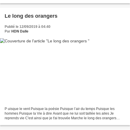
l’amour et le soleil...
Le long des orangers
Publié le 12/09/2019 à 04:40
Par
HDN Dalle
P uisque le vent Puisque la poésie Puisque l’air du temps Puisque les
hommes Puisque la Vie à dire Avant que ne lui soit taillée les ailes Je
reprends vie C'est ainsi que je t'ai trouvée Marche le long des orangers
Marche jusqu'au coin où l'amour se voit...