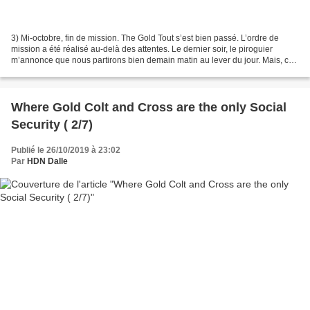
3) Mi-octobre, fin de mission. The Gold Tout s’est bien passé. L’ordre de
mission a été réalisé au-delà des attentes. Le dernier soir, le piroguier
m’annonce que nous partirons bien demain matin au lever du jour. Mais, ce
matin-là, il vient plutôt. Pas...
Where Gold Colt and Cross are the only Social
Security ( 2/7)
Publié le 26/10/2019 à 23:02
Par
HDN Dalle