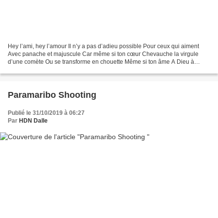
Hey l’ami, hey l’amour Il n’y a pas d’adieu possible Pour ceux qui aiment
Avec panache et majuscule Car même si ton cœur Chevauche la virgule
d’une comète Ou se transforme en chouette Même si ton âme A Dieu à
cendres est rappelée A chaque fois que ton...
Paramaribo Shooting
Publié le 31/10/2019 à 06:27
Par
HDN Dalle