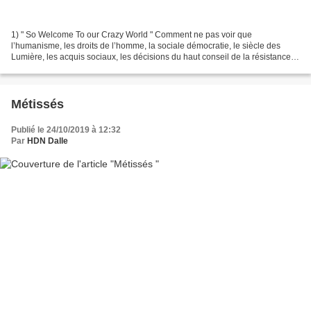
1) " So Welcome To our Crazy World " Comment ne pas voir que
l’humanisme, les droits de l’homme, la sociale démocratie, le siècle des
Lumière, les acquis sociaux, les décisions du haut conseil de la résistance
sont définitivement relégués au passé, objets...
Métissés
Publié le 24/10/2019 à 12:32
Par
HDN Dalle