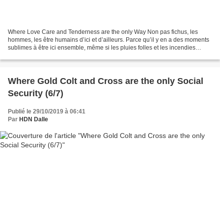
Where Love Care and Tenderness are the only Way Non pas fichus, les
hommes, les être humains d’ici et d’ailleurs. Parce qu’il y en a des moments
sublimes à être ici ensemble, même si les pluies folles et les incendies
malades, même si Erdogan et le Bouffon...
Where Gold Colt and Cross are the only Social
Security (6/7)
Publié le 29/10/2019 à 06:41
Par
HDN Dalle