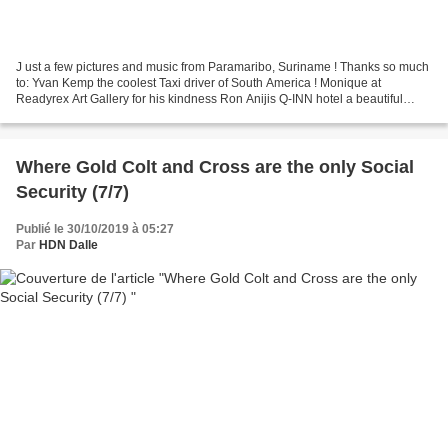
J ust a few pictures and music from Paramaribo, Suriname ! Thanks so much
to: Yvan Kemp the coolest Taxi driver of South America ! Monique at
Readyrex Art Gallery for his kindness Ron Anijis Q-INN hotel a beautiful
meeting And all smiling persons in streets...
Where Gold Colt and Cross are the only Social
Security (7/7)
Publié le 30/10/2019 à 05:27
Par
HDN Dalle