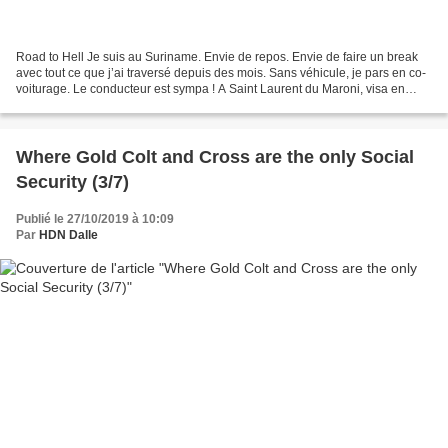
Road to Hell Je suis au Suriname. Envie de repos. Envie de faire un break
avec tout ce que j’ai traversé depuis des mois. Sans véhicule, je pars en co-
voiturage. Le conducteur est sympa ! A Saint Laurent du Maroni, visa en
poche, sac de voyage à la main,...
Where Gold Colt and Cross are the only Social
Security (3/7)
Publié le 27/10/2019 à 10:09
Par
HDN Dalle