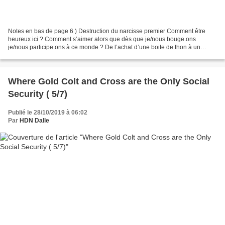
Notes en bas de page 6 ) Destruction du narcisse premier Comment être
heureux ici ? Comment s’aimer alors que dès que je/nous bouge.ons
je/nous participe.ons à ce monde ? De l’achat d’une boite de thon à un
passer un appel téléphonique, je/nous fais.ons...
Where Gold Colt and Cross are the Only Social
Security ( 5/7)
Publié le 28/10/2019 à 06:02
Par
HDN Dalle