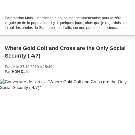
Paramaribo Mais il fonctionne bien, ce monde américanisé pour le zéro
virgule un de la population. Il y a quelques jours, alors que je regardais sur
le net des photos du Suriname, s’est affichée une pub « moins cinquante
pour cent » si le paiement se...
Where Gold Colt and Cross are the Only Social
Security ( 4/7)
Publié le 27/10/2019 à 15:49
Par
HDN Dalle