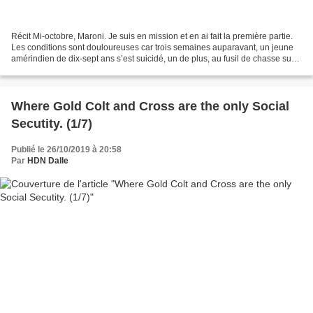
Récit Mi-octobre, Maroni. Je suis en mission et en ai fait la première partie.
Les conditions sont douloureuses car trois semaines auparavant, un jeune
amérindien de dix-sept ans s’est suicidé, un de plus, au fusil de chasse sur
un des sites isolés que...
Where Gold Colt and Cross are the only Social
Secutity. (1/7)
Publié le 26/10/2019 à 20:58
Par
HDN Dalle