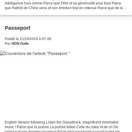
intelligence hors norme Parce que Félix et sa générosité pour tous Parce
que Patrick de Chine venu et son émotion tout en retenue Parce que de la
station-service à la pharmacie en passant...
Passeport
Publié le 21/10/2019 à 07:26
Par
HDN Dalle
English Version following Listen the Soundtrack, magnificent minimalist
music ! Parce que la poésie La poésie totale Celle du cœur et de cri De
l’amour et ses mondes inconnus Est le seul passeport ouvrant toutes les