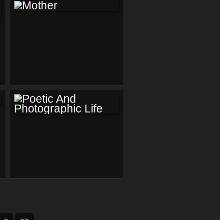
MOTHER
POETIC AND
PHOTOGRAPHIC
LIFE
60
70
80