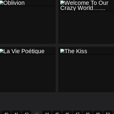
OBLIVION
WELCOME TO OUR
CRAZY WORLD…....
LA VIE POÉTIQUE
THE KISS
10
20
30