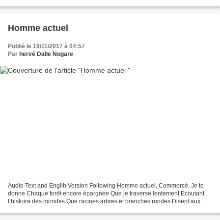
questions Vous pourrez répondre...
Homme actuel
Publié le 19/11/2017 à 04:57
Par
hervé Dalle Nogare
Audio Text and Englih Version Following Homme actuel, Commercé, Je te
donne Chaque forêt encore épargnée Que je traverse lentement Ecoutant
l’histoire des mondes Que racines arbres et branches rondes Disent aux
pluies torrentielles Au vents circulant...