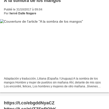
A la sombra de los mangos
Publié le 31/10/2017 à 09:04
Par
hervé Dalle Nogare
Adaptación y traducción, Liliana (España / Uruguay) A la sombra de los
mangos Hombre y mujer de pueblos sin mañana Ahí, delante de mis ojos
Los encontré, felices, Los hombres y mujeres de otro mañana. Jóvenes
desde el rostro hasta el alma, Orgullosos...
https://t.co/ebgddNyaCZ
https://t.co/nVTZFnRQbK