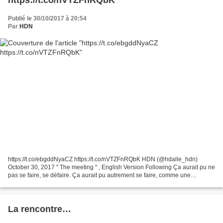
Publié le 30/10/2017 à 20:54
Par
HDN
https://t.co/ebgddNyaCZ https://t.co/nVTZFnRQbK HDN (@hdalle_hdn)
October 30, 2017 " The meeting " , English Version Following Ça aurait pu ne
pas se faire, se défaire. Ça aurait pu autrement se faire, comme une
déferlante, dévastant les bords de mer....
La rencontre…