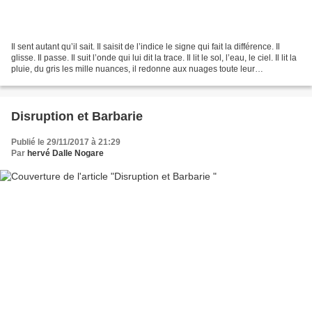
Il sent autant qu’il sait. Il saisit de l’indice le signe qui fait la différence. Il
glisse. Il passe. Il suit l’onde qui lui dit la trace. Il lit le sol, l’eau, le ciel. Il lit la
pluie, du gris les mille nuances, il redonne aux nuages toute leur
importance....
Disruption et Barbarie
Publié le 29/11/2017 à 21:29
Par
hervé Dalle Nogare