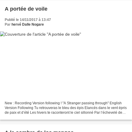
A portée de voile
Publié le 14/11/2017 à 13:47
Par
hervé Dalle Nogare
New : Recording Version following ! "A Stranger passing through" English
Version Following Tu retrouveras le bleu des épis Elancés dans le vent épris
de paix et d’été Les hivers te raconteront le ciel sillonné Par l’échevelé des
laines et des neiges Tout...