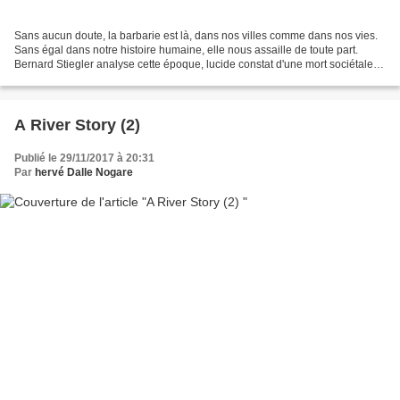
Sans aucun doute, la barbarie est là, dans nos villes comme dans nos vies.
Sans égal dans notre histoire humaine, elle nous assaille de toute part.
Bernard Stiegler analyse cette époque, lucide constat d'une mort sociétale si
nous ne réagissons pas. Ici...
A River Story (2)
Publié le 29/11/2017 à 20:31
Par
hervé Dalle Nogare