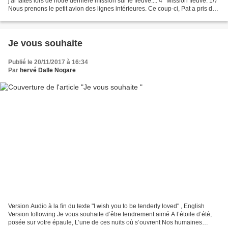
j'ai faites lors de notre dernière mission sur le fleuve.... 4° Mission fleuve. 1/7
Nous prenons le petit avion des lignes intérieures. Ce coup-ci, Pat a pris du
fret. J'en...
Je vous souhaite
Publié le 20/11/2017 à 16:34
Par
hervé Dalle Nogare
Version Audio à la fin du texte "I wish you to be tenderly loved" , English
Version following Je vous souhaite d’être tendrement aimé A l’étoile d’été,
posée sur votre épaule, L’une de ces nuits où s’ouvrent Nos humaines