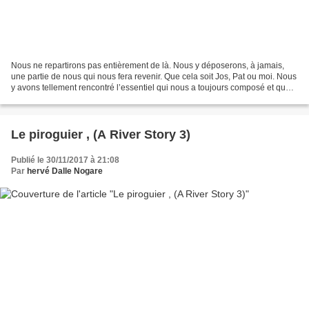
Nous ne repartirons pas entièrement de là. Nous y déposerons, à jamais,
une partie de nous qui nous fera revenir. Que cela soit Jos, Pat ou moi. Nous
y avons tellement rencontré l’essentiel qui nous a toujours composé et que
nous avions tant vécu auparavant...
Le piroguier , (A River Story 3)
Publié le 30/11/2017 à 21:08
Par
hervé Dalle Nogare