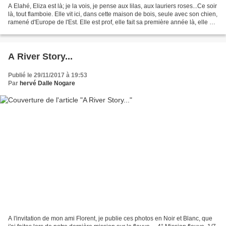
A Elahé, Eliza est là; je la vois, je pense aux lilas, aux lauriers roses...Ce soir
là, tout flamboie. Elle vit ici, dans cette maison de bois, seule avec son chien,
ramené d'Europe de l'Est. Elle est prof, elle fait sa première année là, elle est
jeune,...
A River Story...
Publié le 29/11/2017 à 19:53
Par
hervé Dalle Nogare
A l'invitation de mon ami Florent, je publie ces photos en Noir et Blanc, que