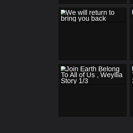
WE WILL RETURN
TO BRING YOU
BACK
JOIN EARTH
BELONG TO ALL OF
US , WEYLLIA
STORY 1/3