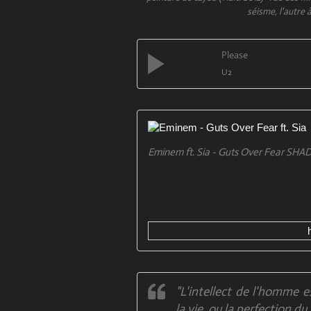
séisme, l'autre à
Please
U2
Eminem ft. Sia - Guts Over Fear SHA
"L'intellect de l'homme e
la vie, ou la perfection du 