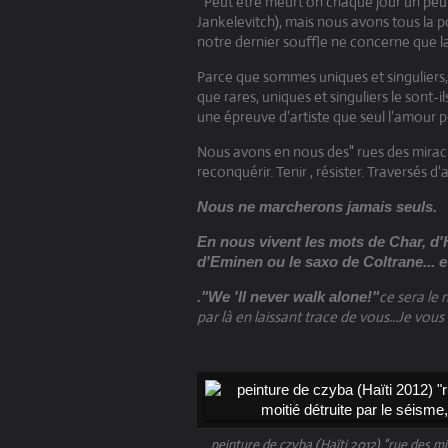
¨Peut être meurt on chaque jour un peu pl
Jankelevitch), mais nous avons tous la p
notre dernier souffle ne concerne que la 
Parce que sommes uniques et singuliers
que rares, uniques et singuliers le sont-
une épreuve d'artiste que seul l'amour p
Nous avons en nous des" rues des miracle
reconquérir. Tenir , résister. Traversés d
Nous ne marcherons jamais seuls.
En nous vivent les mots de Char, d'
d'Eminen ou le saxo de Coltrane...
e
ce sera le
."We 'll never walk alone!"
par là en laissant trace de vous...Je vou
peinture de czyba (Haïti 2012) "rue des mi