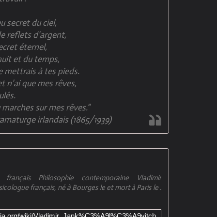
eu secret du ciel,
e reflets d'argent,
ecret éternel,
 nuit et du temps,
 mettrais à tes pieds.
et n'ai que mes rêves,
ulés.
marches sur mes rêves."
ramaturge irlandais (1865/1939)
e français Philosophie contemporaine Vladimir
cologue français, né à Bourges le et mort à Paris le .
ipedia.org/wiki/Vladimir_Jank%C3%A9l%C3%A9vitch