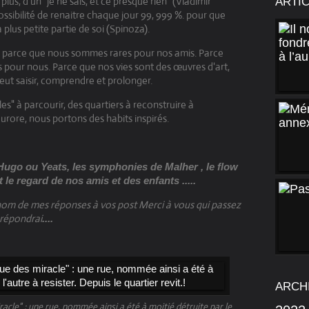
us, d'un "je ne sais, et ce presque rien" (Vladimir
ARTI
ossibilité de renaitre chaque jour 99, 999 %. pour que
plus petite partie de soi (Spinoza).
, parce que nous sommes rares pour nos amis. Parce
ils pour nous. Parce que nos vies sont des œuvres d'art,
eut saisir, comprendre et prolonger.
s" à parcourir, des quartiers à reconstruire à
'aurore, nous portons des habits inspirés.
Hugo ou Yeats, les symphonies de Malher , le flow
t le regard de nos amis et des enfants .....
 nom de mes réponses à vos post Merci à vous qui passez
s répondrai
....
ARCH
racle" : une rue, nommée ainsi a été à moitié détruite par le