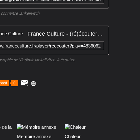
 connaitre Jankelivitch
France Culture - (ré)écouter - France Culture
ww.franceculture.fr/player/reecouter?play=4836062
sophie de Vladimir Jankelivitch. A écouter.
post
0
Mémoire annexe
Chaleur