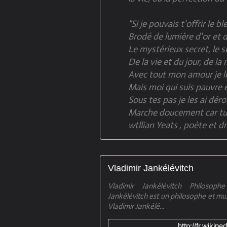
"Si je pouvais t'offrir le bl
Brodé de lumière d'or et d
Le mystérieux secret, le s
De la vie et du jour, de la
Avec tout mon amour je le
Mais moi qui suis pauvre 
Sous tes pas je les ai déro
Marche doucement car tu 
wtllian Yeats , poète et d
Vladimir Jankélévitch
Vladimir Jankélévitch Philosoph
Jankélévitch est un philosophe et musi
Vladimir Jankélé...
http://fr.wik