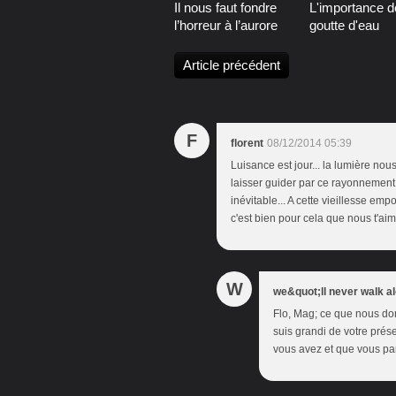
Il nous faut fondre
L'importance d
l’horreur à l’aurore
goutte d'eau
Article précédent
F
florent
08/12/2014 05:39
Luisance est jour... la lumière nou
laisser guider par ce rayonnement e
inévitable... A cette vieillesse e
c'est bien pour cela que nous t'aim
W
we&quot;ll never walk a
Flo, Mag; ce que nous do
suis grandi de votre prés
vous avez et que vous pa