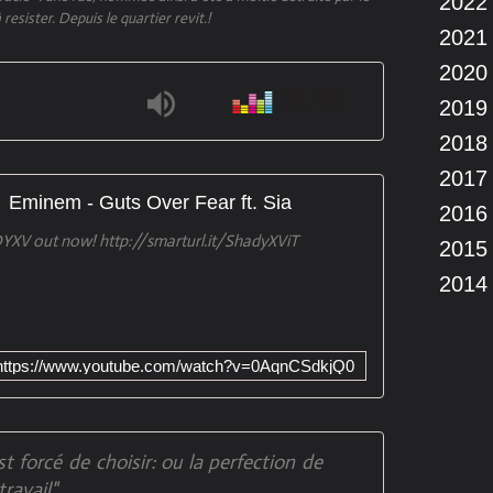
2022
 resister. Depuis le quartier revit.!
2021
2020
2019
2018
2017
Eminem - Guts Over Fear ft. Sia
2016
DYXV out now! http://smarturl.it/ShadyXViT
2015
2014
https://www.youtube.com/watch?v=0AqnCSdkjQ0
st forcé de choisir: ou la perfection de
travail".