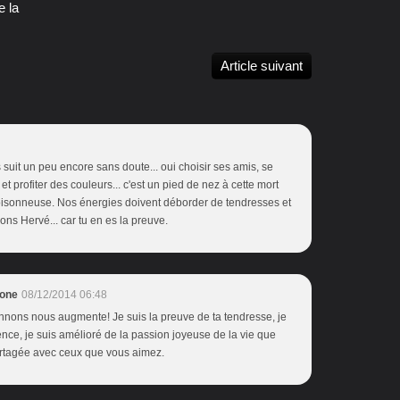
e la
Article suivant
s suit un peu encore sans doute... oui choisir ses amis, se
t profiter des couleurs... c'est un pied de nez à cette mort
mpoisonneuse. Nos énergies doivent déborder de tendresses et
ons Hervé... car tu en es la preuve.
lone
08/12/2014 06:48
nnons nous augmente! Je suis la preuve de ta tendresse, je
ence, je suis amélioré de la passion joyeuse de la vie que
rtagée avec ceux que vous aimez.