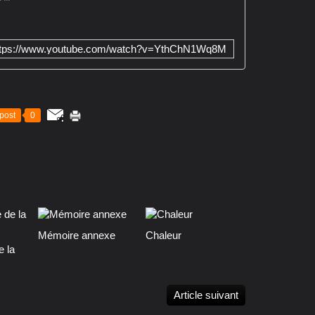
ttps://www.youtube.com/watch?v=YthChN1Wq8M
post
0
Mémoire annexe
Chaleur
e la
Article suivant