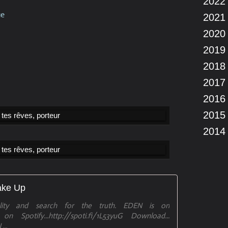
2022
ue
2021
2020
2019
2018
2017
2016
2015
2014
ake Up
ity and search for the truth. EDEN is on
on Spotify...http://spoti.fi/1L53yuG Download...
...