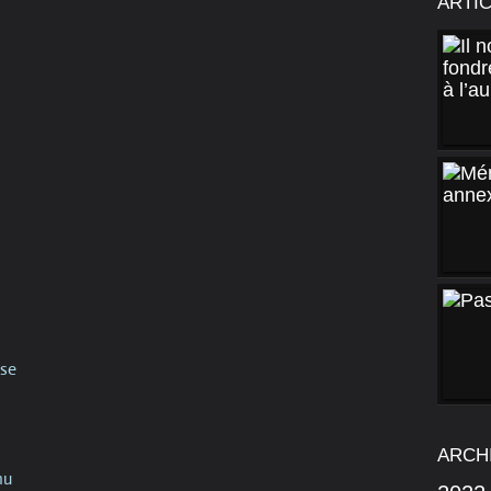
ARTI
sse
ARCH
nu