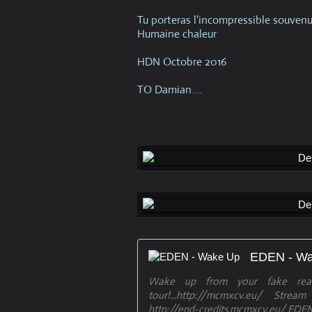
Tu porteras l'incompressible souven
Humaine chaleur
HDN Octobre 2016
TO Damian....
EDEN - W
Wake up from your fake real
tour!...http://mcmxcv.eu/ Stream 
http://end-credits.mcmxcv.eu/ EDEN 