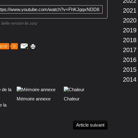
2022
ttps://www.youtube.com/watch?v=FhKJgqxNDD8
2021
2020
 belle version lie 2012
2019
2018
post
0
2017
2016
2015
2014
Mémoire annexe
Chaleur
e la
Article suivant