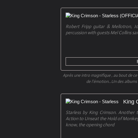
Robert Fripp guitar & Mellotron, J
percussion with guests Mel Collins sa
Après une intro magnifique , au bout de ce 
de l'émotion...Un des albums p
King 
Starless by King Crimson. Another 
Action to Unseat the Hold of Monkey M
know, the opening chord