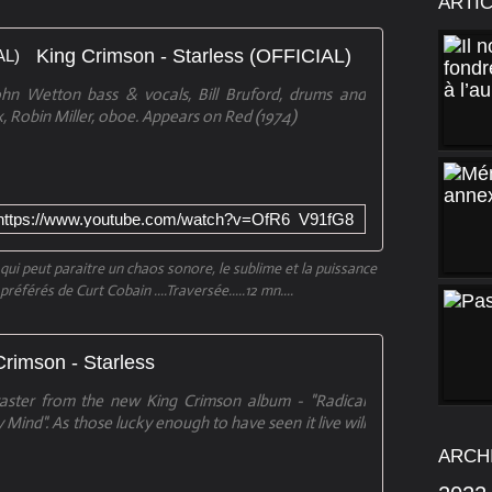
ARTI
King Crimson - Starless (OFFICIAL)
ohn Wetton bass & vocals, Bill Bruford, drums and
x, Robin Miller, oboe. Appears on Red (1974)
https://www.youtube.com/watch?v=OfR6_V91fG8
qui peut paraitre un chaos sonore, le sublime et la puissance
référés de Curt Cobain ....Traversée.....12 mn....
Crimson - Starless
taster from the new King Crimson album - "Radical
ind". As those lucky enough to have seen it live will
ARCH