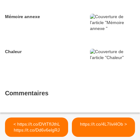
Mémoire annexe
Chaleur
Commentaires
< https://t.co/DVtTfIJthL
https://t.co/4L7Iivl4Ob >
https://t.co/Dd6v6elgRJ