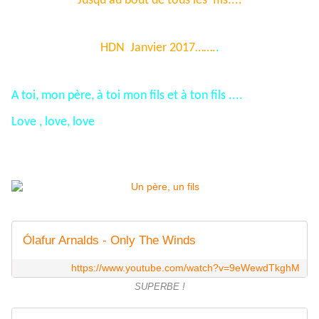
Jusqu'au bout de tous les fils....
HDN Janvier 2017…….
.
A toi, mon père, à toi mon fils et à ton fils ....
Love , love, love
Ólafur Arnalds - Only The Winds
https://www.youtube.com/watch?v=9eWewdTkghM
SUPERBE !