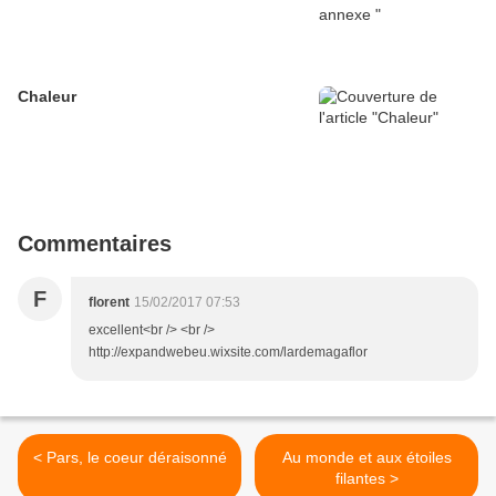
Chaleur
Commentaires
F
florent
15/02/2017 07:53
excellent<br /> <br />
http://expandwebeu.wixsite.com/lardemagaflor
< Pars, le coeur déraisonné
Au monde et aux étoiles
filantes >