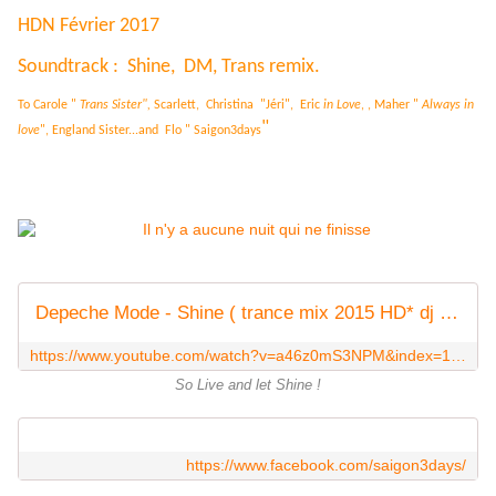
HDN Février 2017
Soundtrack : Shine, DM, Trans remix.
To Carole "
Trans Sister",
Scarlett, Christina "Jéri", Eric
in Love
, , Maher "
Always in
"
love
", England Sister...and Flo " Saigon3days
Depeche Mode - Shine ( trance mix 2015 HD* dj jean alpohin )
https://www.youtube.com/watch?v=a46z0mS3NPM&index=1&list=RDa46z0mS3NPM
So Live and let Shine !
https://www.facebook.com/saigon3days/