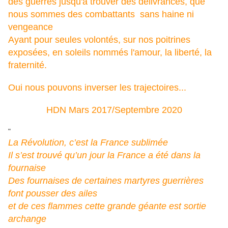
des guerres j
usqu'à trouver des délivrances, q
ue
nous sommes des combattants s
ans haine ni
vengeance
Ayant pour seules volontés, s
ur nos poitrines
exposées, e
n soleils nommés l'amour, la liberté, la
fraternité.
Oui nous pouvons inverser les trajectoires...
HDN Mars 2017/Septembre 2020
"
La Révolution, c’est la France sublimée
Il s’est trouvé qu’un jour la France a été dans la
fournaise
Des fournaises de certaines martyres guerrières
font pousser des ailes
et de ces flammes cette grande géante est sortie
archange