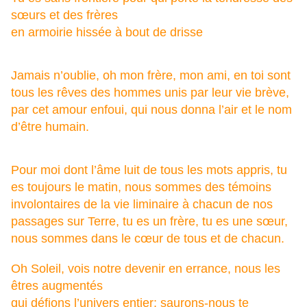
sœurs et des frères
en armoirie hissée à bout de drisse
Jamais n’oublie, o
h mon frère,
mon ami, e
n toi sont
tous les rêves d
es hommes unis p
ar leur vie brève,
p
ar cet amour enfoui, q
ui nous donna l’air e
t le nom
d’être humain.
Pour moi dont l’âme luit d
e tous les mots appris, t
u
es toujours le matin, n
ous sommes des témoins
i
nvolontaires d
e la vie liminaire à
chacun de nos
passages sur Terre, t
u es un frère, t
u es une sœur,
n
ous sommes dans le cœur d
e tous et de chacun.
Oh Soleil, v
ois notre devenir en errance, n
ous les
êtres augmentés
qui défions l’univers entier; s
aurons-nous te