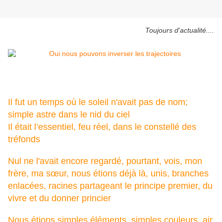
Toujours d'actualité....
Il fut un temps o
ù le soleil n'avait pas de nom;
s
imple astre dans le nid du ciel
Il était l’essentiel, f
eu réel, d
ans le constellé des
tréfonds
Nul ne l'avait encore regardé, p
ourtant, vois, m
on
frère, ma sœur, n
ous étions déjà là, u
nis, b
ranches
enlacées, r
acines partageant le principe premier, d
u
vivre et du donner princier
Nous étions s
imples éléments, s
imples couleurs, a
ir