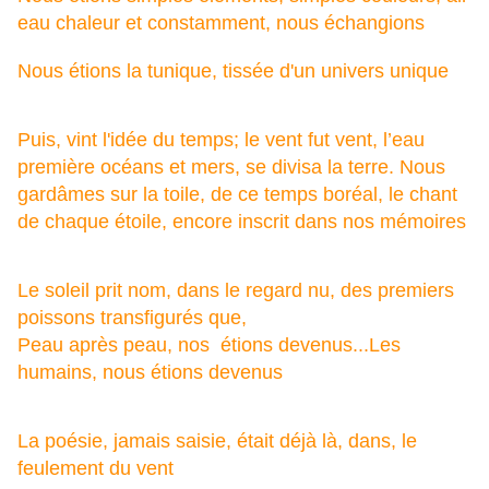
eau chaleur et c
onstamment, n
ous échangions
Nous étions la tunique, t
issée d'un univers unique
Puis, v
int l'idée du temps; l
e vent fut vent, l
’eau
première océans et mers, s
e divisa la terre. N
ous
gardâmes sur la toile, d
e ce temps boréal, l
e chant
de chaque étoile, e
ncore inscrit dans nos mémoires
Le soleil prit nom, d
ans le regard nu, d
es premiers
p
oissons transfigurés que,
Peau après peau, nos étions devenus...Les
humains, nous étions devenus
La poésie, j
amais saisie, était déjà là, dans, l
e
feulement du vent