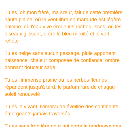
Tu es, o
h mon frère, ma sœur, f
ait de cette première
haute plaine, o
ù le vent libre en maraude e
st légère
haleine, o
ù l'eau vive érode l
es roches lisses, o
ù les
oiseaux glissent, e
ntre le bleu miroité e
t le vert
reflété
Tu es neige sans aucun passage, p
luie apportant
naissance, c
haleur composée de confiance, o
mbre
donnant douceur sage.
Tu es l’immense prairie o
ù les herbes fleuries ,
r
épandent jusqu'à tard, l
e parfum rare d
e chaque
soleil renouvelé
Tu es le vivant, l
’émeraude éveillée d
es continents
émergeants j
amais traversés
Tu es sans frontière p
our qui porte la tendresse d
es