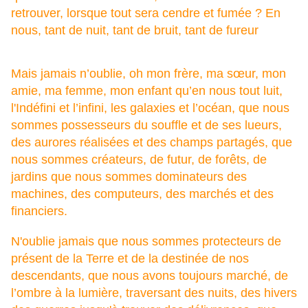
retrouver, l
orsque tout sera cendre et fumée ? E
n
nous, tant de nuit, t
ant de bruit, t
ant de fureur
Mais jamais n’oublie, o
h mon frère, ma sœur, m
on
amie, m
a femme, mon enfant q
u’en nous tout luit,
l'
Indéfini et l’infini, l
es galaxies et l’océan, q
ue nous
sommes possesseurs d
u souffle et de ses lueurs,
d
es aurores réalisées e
t des champs partagés, q
ue
nous sommes créateurs, d
e futur, de forêts, de
jardins q
ue nous sommes dominateurs d
es
machines, des computeurs, d
es marchés et des
financiers.
N'oublie jamais q
ue nous sommes protecteurs d
e
présent d
e la Terre e
t de la destinée d
e nos
descendants, q
ue nous avons toujours marché, d
e
l’ombre à la lumière, t
raversant des nuits, des hivers