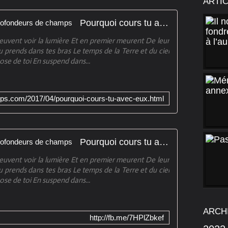
ARTI
Pourquoi cours tu avec eux ? - Profondeurs de champs
peuvent voir la lumière Et en premier meurent De leur
 tu prends dans tes bras Le temps de la Terre et du ciel
hose de toi En suspend dans...
ps.com/2017/04/pourquoi-cours-tu-avec-eux.html
Pourquoi cours tu avec eux ? - Profondeurs de champs
peuvent voir la lumière Et en premier meurent De leur
 tu prends dans tes bras Le temps de la Terre et du ciel
hose de toi En suspend dans...
ARCH
http://fb.me/7HPlZbkef