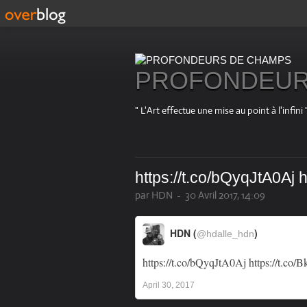
PROFONDEUR
" L'Art effectue une mise au point à l'in
https://t.co/bQyqJtA0Aj 
par HDN
-
30 Avril 2017, 14:09
HDN (
)
@hdalle_hdn
https://t.co/bQyqJtA0Aj
https://t.co
April 30, 2017