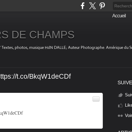
Accueil
S DE CHAMPS
fini " Textes, photos, musique HdN DALLE; Auteur Photographe. Amérique du 
https://t.co/BkqW1deCDf
SUIVE
Sui
Lik
/BkqW1deCDf
Voi