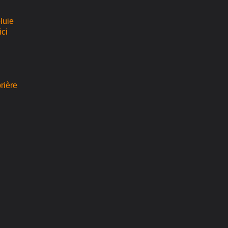
luie
ici
rière