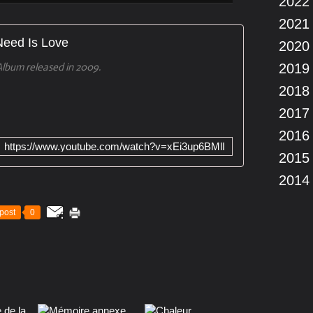
2022
2021
Need Is Love
2020
lbum released in 2009.
2019
2018
2017
2016
https://www.youtube.com/watch?v=xEi3up6BMlI
2015
2014
post
0