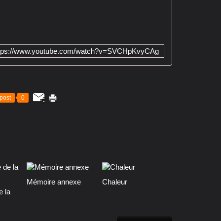
tps://www.youtube.com/watch?v=SVCHpKvyCAg
post
0
Mémoire annexe
Chaleur
e la