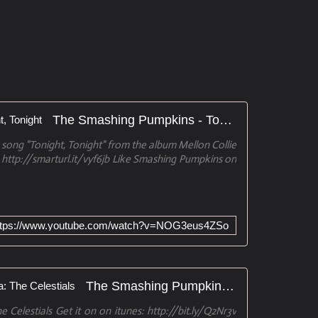
The Smashing Pumpkins - Tonight, Tonight
 song "Tonight, Tonight" from the album Mellon Collie
: http://smarturl.it/vyf6jb Like Smashing Pumpkins on
ttps://www.youtube.com/watch?v=NOG3eus4ZSo
The Smashing Pumpkins Oceania: The Celestials
Celestials Get it on on itunes: http://bit.ly/Q2Nr3v