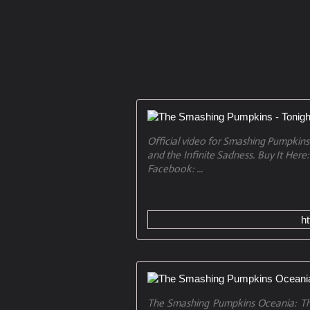
Official video for Smashing Pumpkins
and the Infinite Sadness. Buy It Here
Facebook: ...
h
The Smashing Pumpkins Oceania: The 