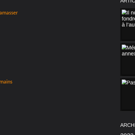
ARTI
 ramasser
 mains
ARCH