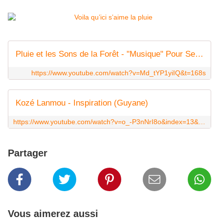
Pluie et les Sons de la Forêt - "Musique" Pour Se Détendre Et Dormir
https://www.youtube.com/watch?v=Md_tYP1yiIQ&t=168s
Kozé Lanmou - Inspiration (Guyane)
https://www.youtube.com/watch?v=o_-P3nNrI8o&index=13&list=PLIoWBT4X6KYwITRAfH3pSoq3KYNqP_68j
Partager
Vous aimerez aussi