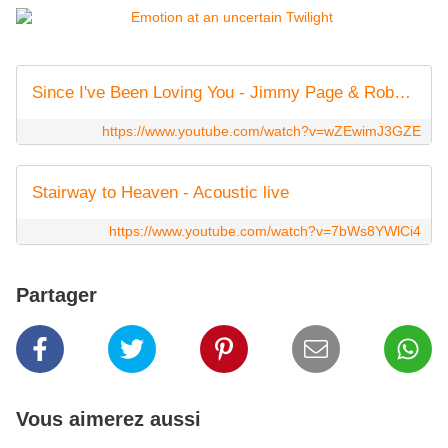
Since I've Been Loving You - Jimmy Page & Robert Plant HD [No Quarter 1994]
https://www.youtube.com/watch?v=wZEwimJ3GZE
Stairway to Heaven - Acoustic live
https://www.youtube.com/watch?v=7bWs8YWlCi4
Partager
Vous aimerez aussi