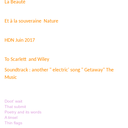
La Beauté
Et à la souveraine Nature
HDN Juin 2017
To Scarlett and Wiley
Soundtrack : another " electric' song " Getaway" The
Music
Doot' wait
That submit
Poetry and its words
A tinsel
Thin flags