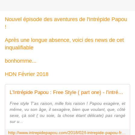
Nouvel épisode des aventures de l'Intrépide Papou
!
Après une longue absence, voici des news de cet
inqualifiable
bonhomme...
HDN Février 2018
L'Intrépide Papou : Free Style ( part one) - l'intrépide Papou
Free style T'as raison, mille fois raison ! Papou exagère, et
même, vu son âge, il sexagère, bien que voulant, que, côté
sexe, çà soit ( ou soie, la chose étant délicate) pas rangé
sur u...
http://www.intrepidepapou.com/2018/02/l-intrepide-papou-free-style-part-one.html