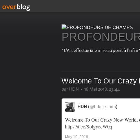
PROFONDEUR
" L'Art effectue une mise au point à l'in
Welcome To Our Crazy N
par HDN
-
18 Mai 2018, 23:44
HDN (
)
@hdalle_hdn
Welcome To Our Crazy New World, o
https://t.co/SolgyocW0q
May 19, 2018