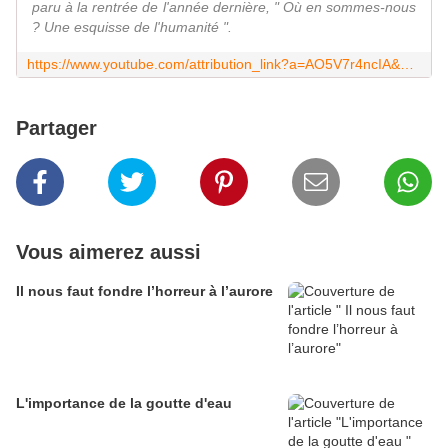
paru à la rentrée de l'année dernière, " Où en sommes-nous
? Une esquisse de l'humanité ".
https://www.youtube.com/attribution_link?a=AO5V7r4ncIA&u=%2Fwatch%3Fv%3DZ10gaVcaDuY%26feature%3Dshare
Partager
Vous aimerez aussi
Il nous faut fondre l’horreur à l’aurore
L'importance de la goutte d'eau