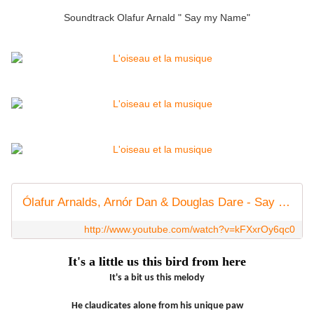
Soundtrack Olafur Arnald " Say my Name"
Ólafur Arnalds, Arnór Dan & Douglas Dare - Say My Name
http://www.youtube.com/watch?v=kFXxrOy6qc0
It's a little us this bird from here
It's a bit us this melody
He claudicates alone from his unique paw