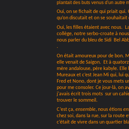
plantait des buts venus d'un autr
Oui, on se fichait de qui priait qui
qu’on discutait et on se souhaitai
Oui, les filles étaient avec nous. 
collège, notre serbo-croate à nous
nous parler du bleu de Sidi Bel Ab
.
On était amoureux pour de bon. Ma
elle venait de Saigon. Et à quator
mère andalouse, père kabyle. Elle 
Mureaux et c’est Jean Mi qui, lui qu
Fred et Nono, dont je vous mets un
pour me consoler. Ce jour-là, on av
j'avais écrit trois mots sur un ca
trouver le sommeil.
C’est ça,
ensemble
, nous étions
en
chez soi, dans la rue, sur la route 
c’était de vivre dans un quartier bl