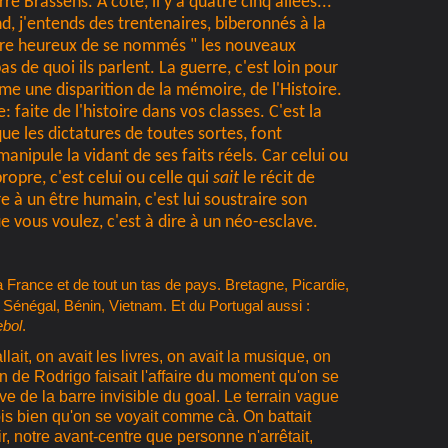
ré Brassens. A côté, il y a quatre cinq allées...
, j'entends des trentenaires, biberonnés à la
, être heureux de se nommés " les nouveaux
as de quoi ils parlent. La guerre, c'est loin pour
me une disparition de la mémoire, de l'Histoire.
: faite de l'histoire dans vos classes. C'est la
que les dictatures de toutes sortes, font
nipule la vidant de ses faits réels. Car celui ou
 propre, c'est celui ou celle qui
sait
le récit de
e à un être humain, c'est lui soustraire son
que vous voulez, c'est à dire à un néo-esclave.
a France et de tout un tas de pays. Bretagne, Picardie,
, Sénégal, Bénin, Vietnam. Et du Portugal aussi :
ebol
.
llait, on avait les livres, on avait la musique, on
n de Rodrigo faisait l'affaire du moment qu'on se
ive de la barre invisible du goal. Le terrain vague
ois bien qu'on se voyait comme cà. On battait
ir, notre avant-centre que personne n'arrêtait,