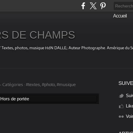
Accueil
S DE CHAMPS
fini " Textes, photos, musique HdN DALLE; Auteur Photographe. Amérique du 
SUIVE
-
Catégories :
,
,
#textes
#photo
#musique
Sui
Lik
Voi