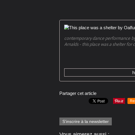
contemporary dance performance by
Arnalds - this place was a shelter for
h
Partager cet article
Re
S'inscrire à la newsletter
Vous aimerez aussi :