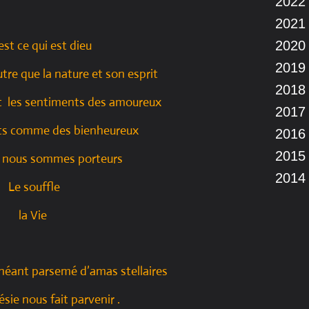
2022
2021
 est ce qui est dieu
2020
2019
utre que la nature et son esprit
2018
 les sentiments des amoureux
2017
ts comme des bienheureux
2016
2015
t nous sommes porteurs
2014
Le souffle
la Vie
 néant parsemé d’amas stellaires
sie nous fait parvenir .