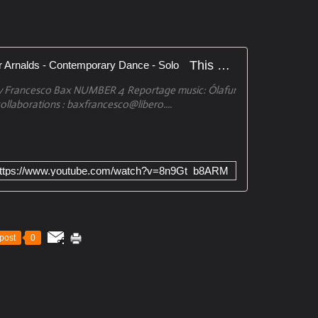
This place was a shelter by Oalfur Arnalds - Contemporary Dance - Solo
 Francesco Bax NUMBER 4 Reportage music: Ólafur
 collaborations : baxfrancesco@libero....
ttps://www.youtube.com/watch?v=8n9Gt_b8ARM
post
0