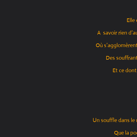
Elle
A savoir rien d’a
Où s’agglomèrent
Des souffran
Et ce don
Un souffle dans le
Que la poé