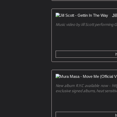
Ji
Music video by Jill Scott performing
New album R.Y.C available now - h
exclusive signed albums, heat sensitive