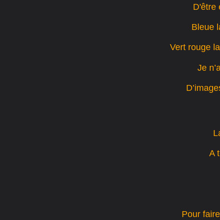
D'être 
Bleue l
Vert rouge la 
Je n’
D’image
L
A t
Pour faire