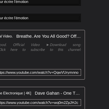
Breathe. Are You All Good? Official Video.
od. Official Video ►Download song:
m ►Click here to subscribe to this channel:
ttps://www.youtube.com/watch?v=QqwVUrymnno
Dave Gahan - One Thing [Musique Electronique | 4K]
ttps://www.youtube.com/watch?v=wq0m2ZpJHJc