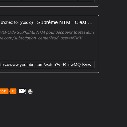
Suprême NTM - C'est arrivé près d'chez toi (Audio)
 VEVO de SUPRÊME NTM pour découvrir toutes leurs
ube.com/subscription_center?add_user=NTMV...
ttps://www.youtube.com/watch?v=R_swMQ-Kviw
post
0