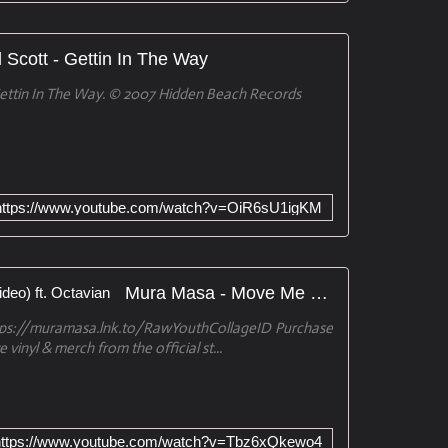
ll Scott - Gettin In The Way
 Gettin In The Way. © 2007 Hidden Beach Records
https://www.youtube.com/watch?v=OiR6sU1igKM
Mura Masa - Move Me (Official Video) ft. Octavian
ttps://muramasa.lnk.to/RawYouthCollageID Purchase
 vinyl & merch from the official st...
https://www.youtube.com/watch?v=Tbz6xQkewo4