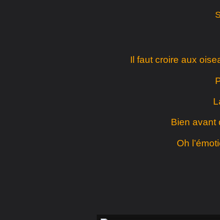
S
Il faut croire aux ois
P
L
Bien avant 
Oh l’émot