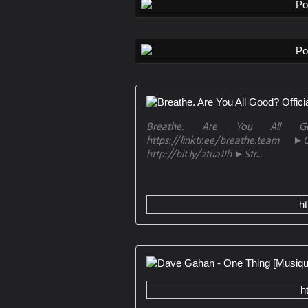
Breathe. Are You All Go
https://linktr.ee/breathe.tea
http://bit.ly/2tuaJIh ►Str...
h
h