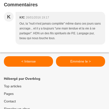
Commentaires
K
KfC
26/01/2016 19:17
Oui, la "nuit n'est jamais complète" même dans ces jours sans
ancrage... et il y a toujours "une main tendue et la vie à se
partager". HDN un des fils spirituels de P.E. Langage pur,
beau qui nous touche tous.
< Intense
Emmène le >
Hébergé par Overblog
Top articles
Pages
Contact
Signaler un abus