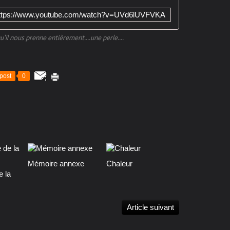
ttps://www.youtube.com/watch?v=UVd6lUVFVKA
'il nous prenne entièrement....une perle....
post
0
Mémoire annexe
Chaleur
e la
Article suivant