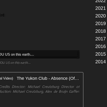
2022
2021
éré
2020
2019
2018
2017
2016
2015
2014
U US on this earth....
The Yukon Club - Absence (Official Video)
redits Director: Michael Creutzburg Director of
uction: Michael Creutzburg, Alex de Bruijn Gaffer: