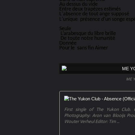
Au dessus du vide
Entre deux trapèzes estimés
L'absence de tout ange supposé
L'unique présence d'un songe esp
Seule
L’arabesque du libre brille
De toute notre humanité
Donnée
Pour le sans fin Aimer
ME YO
First single of The Yukon Club. C
Photography: Aron van Blooijs Prod
Wouter Verheul Editor: Tim ...