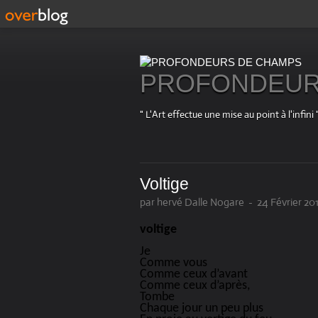
PROFONDEUR
" L'Art effectue une mise au point à l'in
Voltige
par hervé Dalle Nogare
-
24 Février 201
voltige
Je
Comme vous
Comme ceux d’avant
Comme ceux d’après,
Tombe
Chaque jour un peu plus