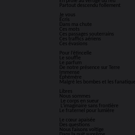
En proie au vertige du feu
Partout descendu follement
Je vous
Écris
Dans ma chute
Ces mots
Ces passages souterrains
Ces traffics aériens
Ces évasions
Pour l’étincelle
Le souffle
Le parfum
De notre présence sur Terre
Immense
Éphémère
Malgré les bombes et les fanatiqu
Libres
Nous sommes
Le corps en sueur
L’imaginaire sans frontière
Le fraternel pour lumière
Le cœur apaisée
Des questions
Nous faisons voltige
Dans la nuit suprême