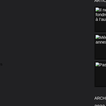
ARTI
es
ARCH